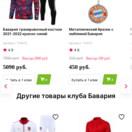
Бавария тренировочный костюм
Металлический брелок с
2021-2022 красно-синий
эмблемой Бавария
115673
114127
4.9
4.9
7890
550
2800
100
5090
450
+
+
Другие товары клуба Бавария