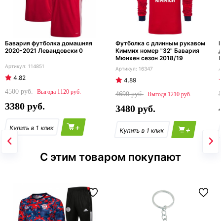
Бавария футболка домашняя
Футболка с длинным рукавом
2020-2021 Левандовски 0
Киммих номер "32" Бавария
Мюнхен сезон 2018/19
114851
16347
4.82
4.89
4500
1120
4690
1210
3380
3480
+
+
С этим товаром покупают