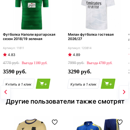
Футболка Наполи вратарская
Милан футболка гостевая
сезон 2018/19 зеленая
2026/27
11811
120814
4.83
4.89
4770
7990
1180
4700
3590
3290
+
+
Другие пользователи также смотрят