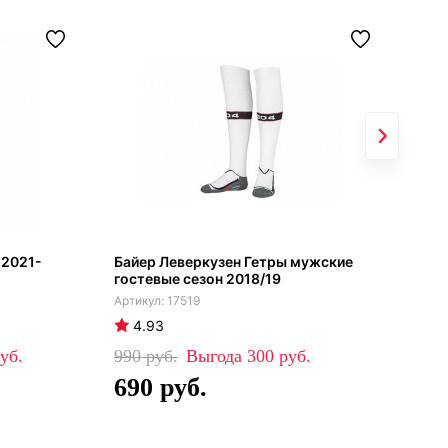
 2021-
Байер Леверкузен Гетры мужские
Бав
гостевые сезон 2018/19
202
17519
4.93
4
990
300
45
690
3