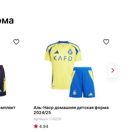
рма
омплект
Аль-Наср домашняя детская форма
Юве
2024/25
202
119229
4.94
4