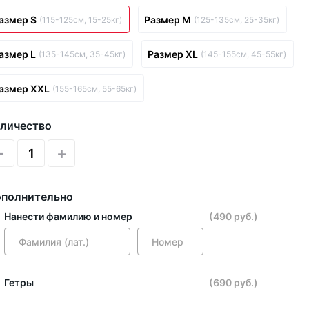
азмер S
Размер M
(115-125см, 15-25кг)
(125-135см, 25-35кг)
азмер L
Размер XL
(135-145см, 35-45кг)
(145-155см, 45-55кг)
азмер XXL
(155-165см, 55-65кг)
личество
-
+
полнительно
Нанести фамилию и номер
(490 руб.)
Гетры
(690 руб.)