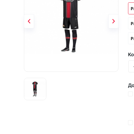
Р
Р
Р
Ко
До