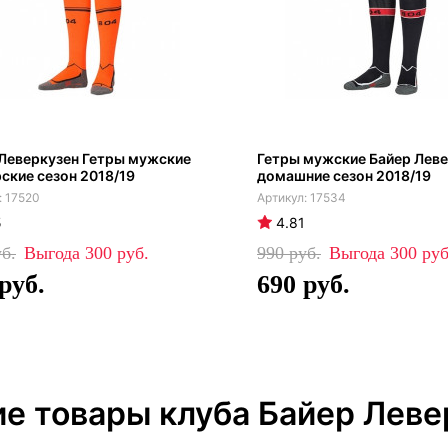
Леверкузен Гетры мужские
Гетры мужские Байер Лев
ские сезон 2018/19
домашние сезон 2018/19
17520
17534
5
4.81
300
990
300
690
ие товары клуба Байер Леве