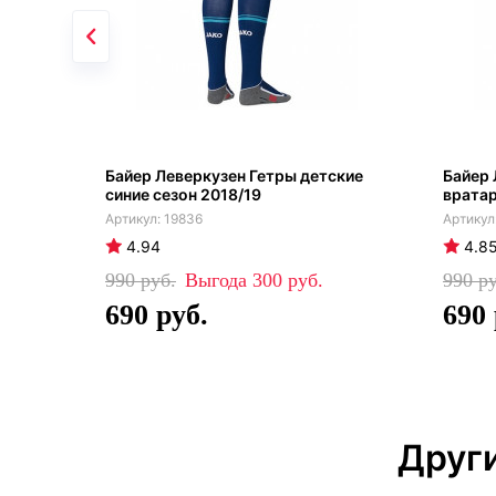
Байер Леверкузен Гетры детские
Байер 
синие сезон 2018/19
вратар
19836
4.94
4.8
990
300
990
690
690
Друг