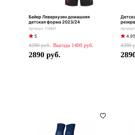
Байер Леверкузен домашняя
Детска
детская форма 2023/24
резерв
118861
5
4.9
4290
1400
4390
2890
289