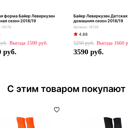
я форма Байер Леверкузен
Байер Леверкузен Детска
ная сезон 2018/19
домашняя сезон 2018/19
16776
16729
5
4.88
1500
5250
1660
0
3590
С этим товаром покупают