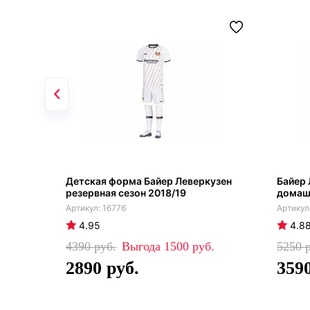
Детская форма Байер Леверкузен
Байер 
резервная сезон 2018/19
домашн
16776
4.95
4.8
4390
1500
5250
2890
359