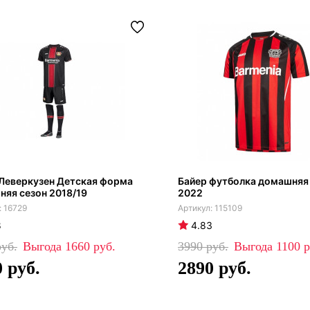
Леверкузен Детская форма
Байер футболка домашняя
яя сезон 2018/19
2022
16729
115109
8
4.83
1660
3990
1100
0
2890