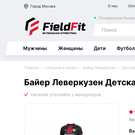
О нас
Опл
Город
Москва
Понедельник-Воскре
Мужчины
Женщины
Дети
Футбол
Главная
Сборные и клубы
Байер Леверкузен
Детска
Байер Леверкузен Детск
Ар
Вы