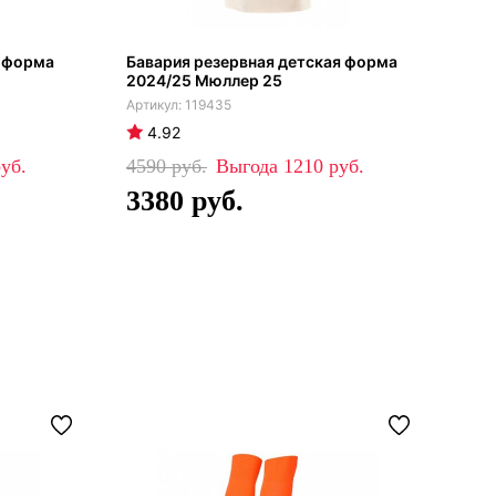
я форма
Бавария резервная детская форма
Бай
2024/25 Мюллер 25
дет
119435
4.92
4
4590
1210
42
3380
2