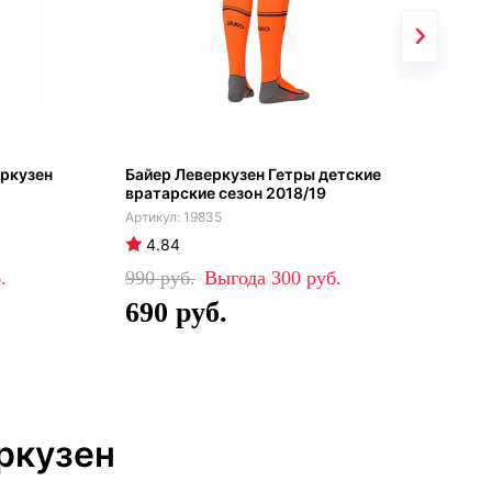
еркузен
Байер Леверкузен Гетры детские
Гет
вратарские сезон 2018/19
дом
19835
4.84
4
990
300
99
690
6
ркузен