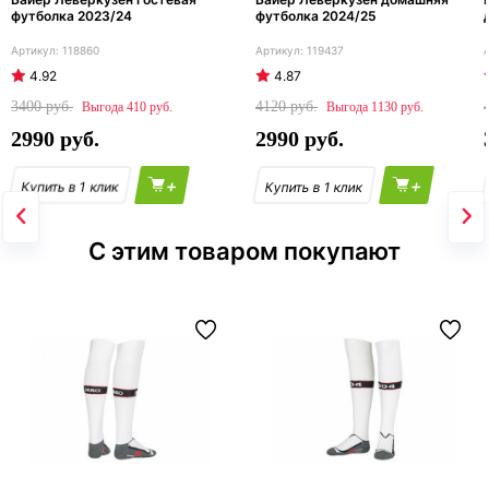
футболка 2023/24
футболка 2024/25
118860
119437
4.92
4.87
3400
4120
410
1130
2990
2990
+
+
С этим товаром покупают