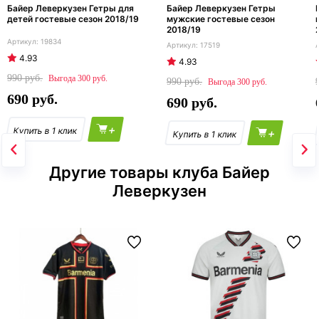
Байер Леверкузен Гетры для
Байер Леверкузен Гетры
детей гостевые сезон 2018/19
мужские гостевые сезон
2018/19
19834
17519
4.93
4.93
990
300
990
300
690
690
+
+
Другие товары клуба Байер
Леверкузен