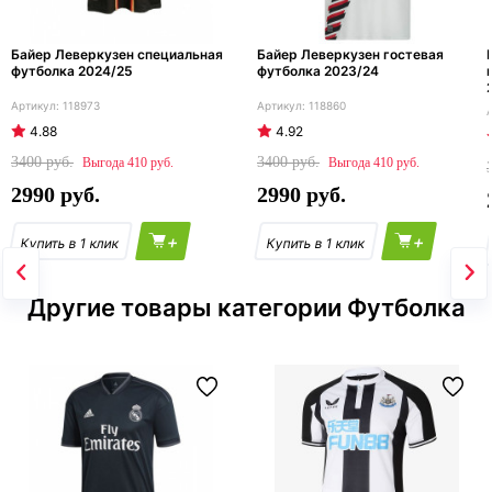
Байер Леверкузен специальная
Байер Леверкузен гостевая
футболка 2024/25
футболка 2023/24
118973
118860
4.88
4.92
3400
3400
410
410
2990
2990
+
+
Другие товары категории Футболка