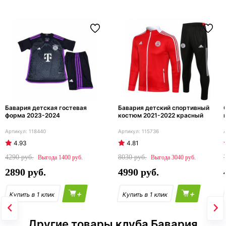
Бавария детская гостевая
Бавария детский спортивный
форма 2023-2024
костюм 2021-2022 красный
118440
115736
4.93
4.81
4290
8030
1400
3040
2890
4990
+
+
Другие товары клуба Бавария