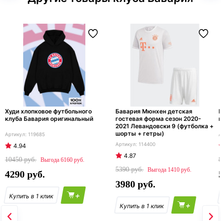
Худи хлопковое футбольного
Бавария Мюнхен детская
клуба Бавария оригинальный
гостевая форма сезон 2020-
2021 Левандовски 9 (футболка +
шорты + гетры)
119685
114400
4.94
4.87
10450
6160
5390
1410
4290
3980
+
+