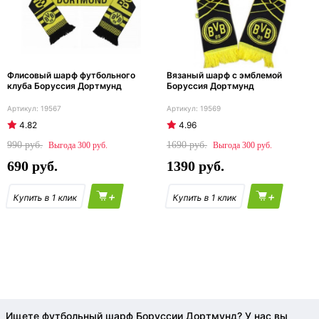
Флисовый шарф футбольного
Вязаный шарф с эмблемой
клуба Боруссия Дортмунд
Боруссия Дортмунд
19567
19569
4.82
4.96
990
1690
300
300
690
1390
+
+
Ищете футбольный шарф Боруссии Дортмунд? У нас вы