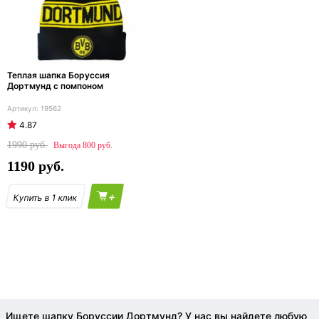
Теплая шапка Боруссия
Дортмунд с помпоном
19562
4.87
1990
800
1190
+
Ищете шапку Боруссии Дортмунд? У нас вы найдете любую