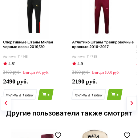
Спортивные штаны Милан
Атлетико штаны тренировочные
черные сезон 2019/20
красные 2016-2017
114148
114785
4.81
4.9
3460
3190
970
1000
2490
2190
+
+
Другие пользователи также смотрят