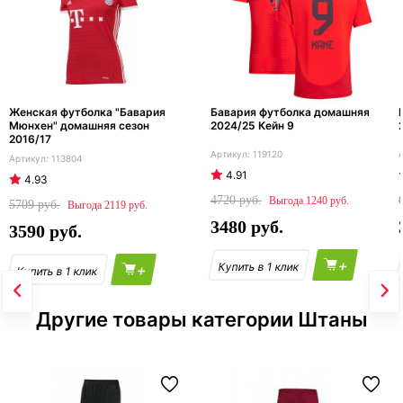
Женская футболка "Бавария
Бавария футболка домашняя
Мюнхен" домашняя сезон
2024/25 Кейн 9
2016/17
119120
113804
4.91
4.93
4720
1240
5709
2119
3480
3590
+
+
Другие товары категории Штаны