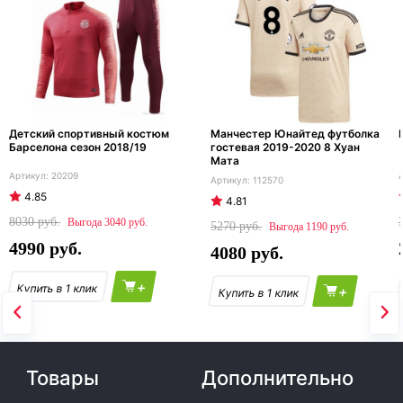
Детский спортивный костюм
Манчестер Юнайтед футболка
Барселона сезон 2018/19
гостевая 2019-2020 8 Хуан
Мата
20209
112570
4.85
4.81
8030
3040
5270
1190
4990
4080
+
+
Товары
Дополнительно