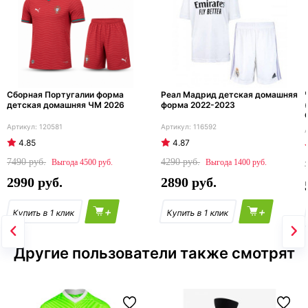
Сборная Португалии форма
Реал Мадрид детская домашняя
детская домашняя ЧМ 2026
форма 2022-2023
120581
116592
4.85
4.87
7490
4290
4500
1400
2990
2890
+
+
Другие пользователи также смотрят