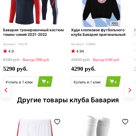
Бавария тренировочный костюм
Худи хлопковое футбольного
темно-синий 2021-2022
клуба Бавария оригинальный
116218
119685
4.9
4.94
8190
10450
2900
6160
5290
4290
+
+
Другие товары клуба Бавария