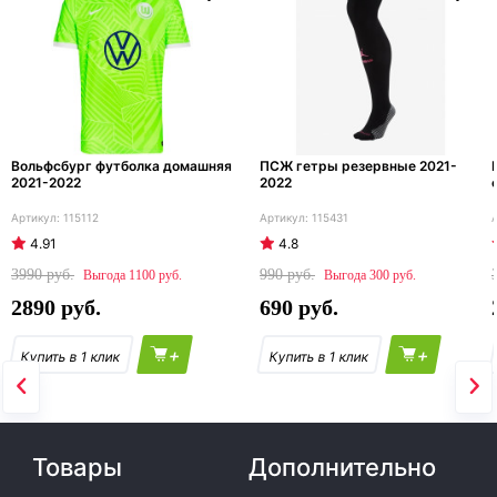
Вольфсбург футболка домашняя
ПСЖ гетры резервные 2021-
2021-2022
2022
115112
115431
4.91
4.8
3990
990
1100
300
2890
690
+
+
Товары
Дополнительно