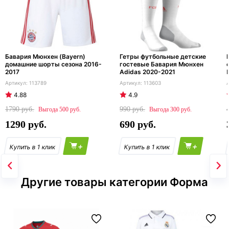
Бавария Мюнхен (Bayern)
Гетры футбольные детские
домашние шорты сезона 2016-
гостевые Бавария Мюнхен
2017
Adidas 2020-2021
113789
113603
4.88
4.9
1790
990
500
300
1290
690
+
+
Другие товары категории Форма