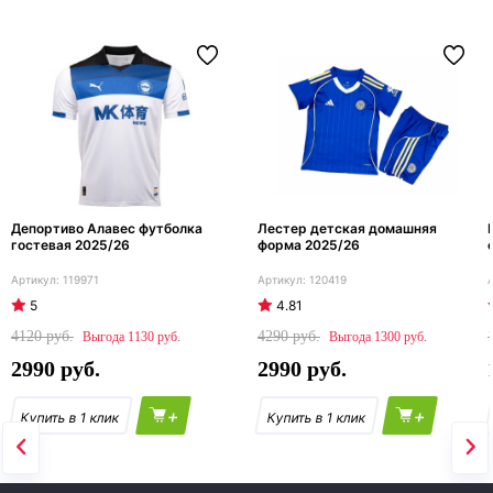
Депортиво Алавес футболка
Лестер детская домашняя
гостевая 2025/26
форма 2025/26
119971
120419
5
4.81
4120
4290
1130
1300
2990
2990
+
+