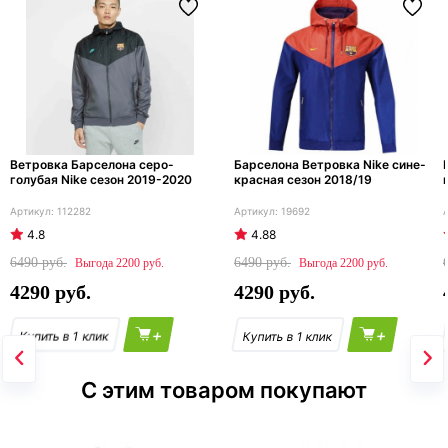
Ветровка Барселона серо-
Барселона Ветровка Nike сине-
голубая Nike сезон 2019-2020
красная сезон 2018/19
112282
19692
4.8
4.88
6490
6490
2200
2200
4290
4290
+
+
С этим товаром покупают