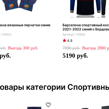
она вязанные перчатки синие
Барселона спортивный ко
2021-2022 синий с бордо
119503
115824
4.8
300
7990
2800
5190
товары категории Спортивн