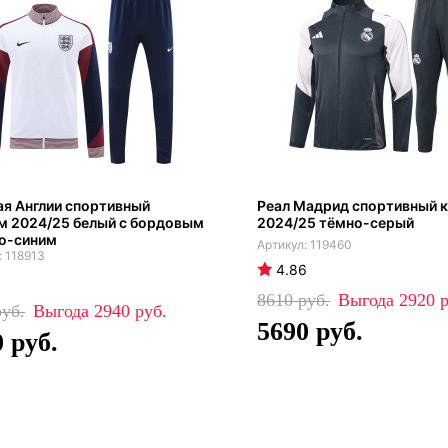
я Англии спортивный
Реал Мадрид спортивный 
м 2024/25 белый с бордовым
2024/25 тёмно-серый
но-синим
119460
118913
4.86
8610
2920
2940
5690
0