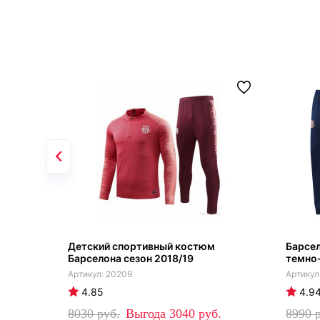
Детский спортивный костюм
Барсе
Барселона сезон 2018/19
темно
20209
4.85
4.9
8030
3040
8990