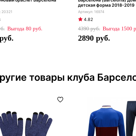
детская форма 2018-2019
20321
16974
3
4.82
80
4390
1500
2890
ругие товары клуба Барсел