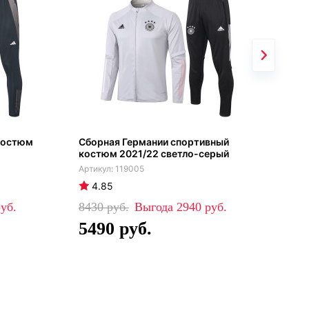
костюм
Сборная Германии спортивный
Реа
костюм 2021/22 светло-серый
202
узо
119005
4.85
4
8430
2940
81
5490
5