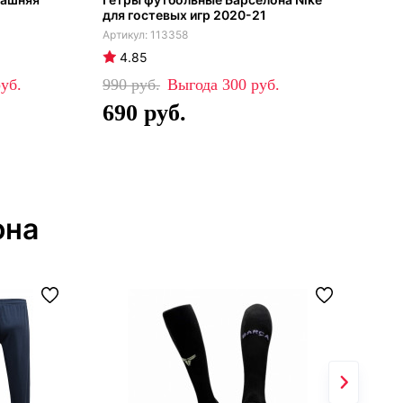
для гостевых игр 2020-21
чер
113358
4.85
4
990
300
80
690
5
она