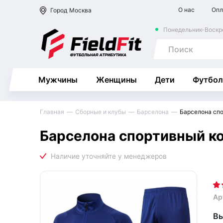
О нас
Опл
Город
Москва
Понедельник-Воскре
Мужчины
Женщины
Дети
Футбол
Главная
Сборные и клубы
Барселона
Барселона сп
Барселона спортивный к
Ар
Вы