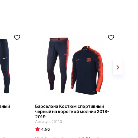
ивный
Барселона Костюм спортивный
Бар
черный на короткой молнии 2018-
202
2019
20110
4
4.92
79