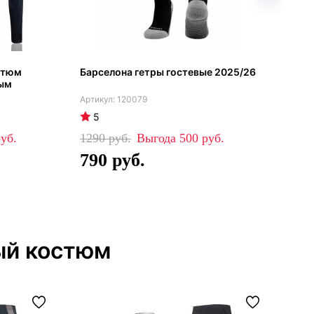
стюм
Барселона гетры гостевые 2025/26
Бар
вым
сез
120079
5
4
1290
500
64
790
4
ый костюм