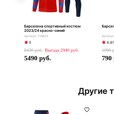
Барселона спортивный костюм
Барсел
2023/24 красно-синий
118823
5
4.91
8430
2940
1090
5490
790
Другие 