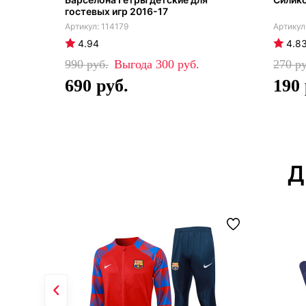
гостевых игр 2016-17
114179
4.94
4.8
990
300
270
690
190
Д