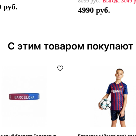
8039
3049
0
4990
С этим товаром покупают
оновый браслет Барселона
Барселона (Barcelona) до