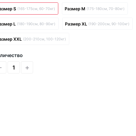
азмер S
Размер M
(165-175см, 60-70кг)
(175-180см, 70-80кг)
азмер L
Размер XL
(180-190см, 80-90кг)
(190-200см, 90-100кг)
азмер XXL
(200-210см, 100-120кг)
личество
-
+