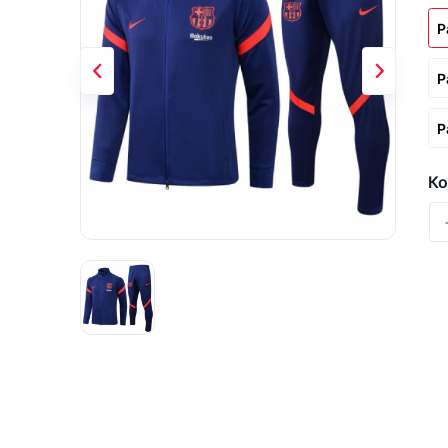
Р
Р
Р
Ко