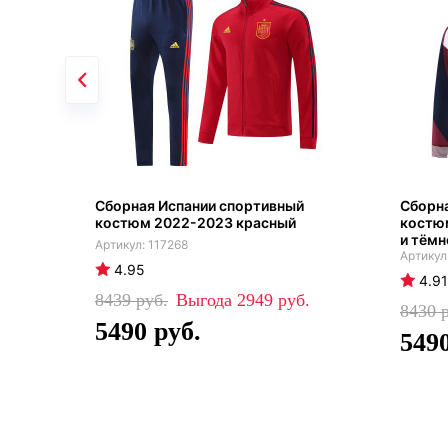
Сборная Испании спортивный
Сборна
костюм 2022-2023 красный
костю
и тём
117268
4.95
4.91
8439
2949
8430
5490
549