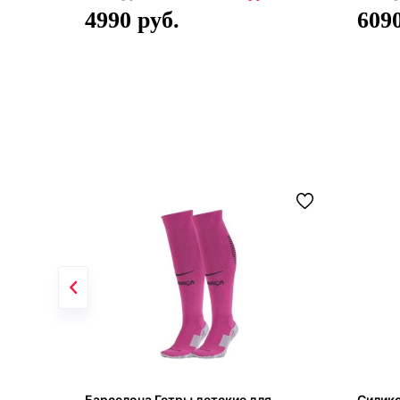
4990
609
Барселона Гетры детские для
Силик