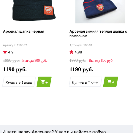
Арсенал шапка чёрная
Арсенал зимняя теплая шапка с
помпоном
119552
19548
4.9
4.98
1990
1990
800
800
1190
1190
+
+
Ищете шапку Арсенала? У нас вы найдете любую