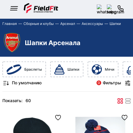
Главная
Сборные и клубы
Арсенал
Аксессуары
Шапки
Шапки Арсенала
Браслеты
Шапки
Мячи
Фильтры
0
Показать: