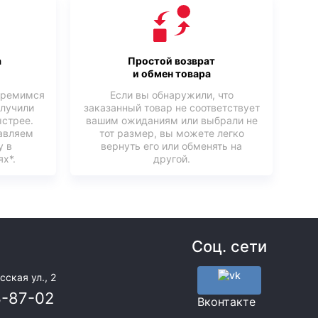
а
Простой возврат
и обмен товара
тремимся
Если вы обнаружили, что
олучили
заказанный товар не соответствует
ыстрее.
вашим ожиданиям или выбрали не
авляем
тот размер, вы можете легко
у в
вернуть его или обменять на
х*.
другой.
Соц. сети
сская ул., 2
3-87-02
Вконтакте