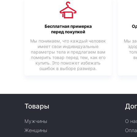
Бесплатная примерка
Од
перед покупкой
Мы понимаем, что каждый человек
Мы за
имеет свои индивидуальные
здо
параметры тела и предлагаем вам
тол
померить товар перед тем, как его
в
купить. Это поможет избежать
ошибок в выборе размера.
Товары
Доп
Мужчины
О на
Женщины
Опла