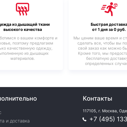
ежда из дышащей ткани
Быстрая доставк
высокого качества
от 1 дня за 0 руб.
ботимся о вашем комфорте и
Мы ценим ваше время и с
ровье, поэтому предлагаем
сделать все, чтобы вы п
ько качественную одежду,
свой заказ как можно б
ыполненную из дышащих
Кроме того, мы предост
материалов.
бесплатную доставк
определенных случая
олнительно
Контакты
117105, г. Москва, Оде
с
+7 (495) 13
та и доставка