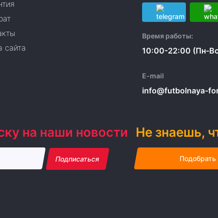
нтия
рат
акты
Время работы:
а сайта
10:00-22:00 (Пн-Вс
E-mail
info@futbolnaya-form
ску на наши новости
Не знаешь, ч
Подобрать
Подписаться