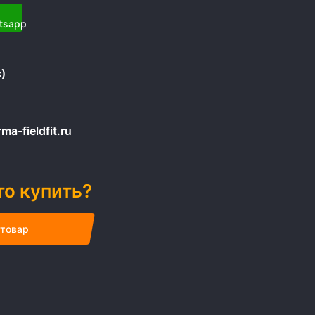
)
a-fieldfit.ru
то купить?
 товар