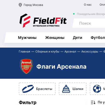
О нас
Опл
Город
Москва
Понедельник-Воскре
Мужчины
Женщины
Дети
Футбол
Главная
Сборные и клубы
Арсенал
Аксессуары
Флаги Арсенала
Браслеты
Шапки
Фильтр