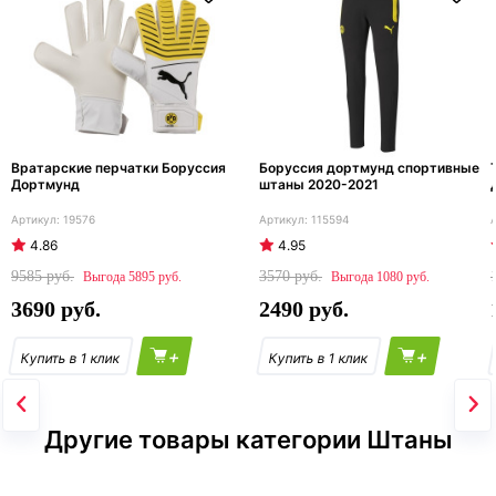
Вратарские перчатки Боруссия
Боруссия дортмунд спортивные
Дортмунд
штаны 2020-2021
19576
115594
4.86
4.95
9585
3570
5895
1080
3690
2490
+
+
Другие товары категории Штаны