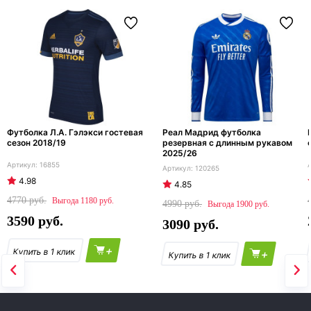
Футболка Л.А. Гэлэкси гостевая
Реал Мадрид футболка
сезон 2018/19
резервная с длинным рукавом
2025/26
16855
120265
4.98
4.85
4770
1180
4990
1900
3590
3090
+
+