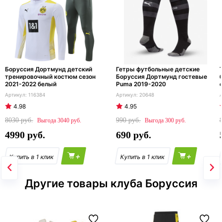
Боруссия Дортмунд детский
Гетры футбольные детские
тренировочный костюм сезон
Боруссия Дортмунд гостевые
2021-2022 белый
Puma 2019-2020
116384
20648
4.98
4.95
8030
990
3040
300
4990
690
+
+
Другие товары клуба Боруссия