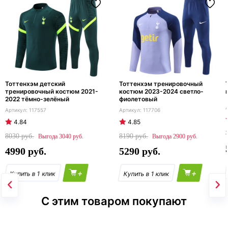
Тоттенхэм детский
Тоттенхэм тренировочный
тренировочный костюм 2021-
костюм 2023-2024 светло-
2022 тёмно-зелёный
фиолетовый
117557
117706
4.84
4.85
8030
8190
3040
2900
4990
5290
+
+
С этим товаром покупают