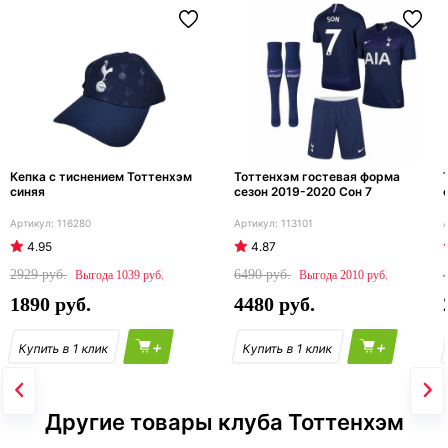
Кепка с тиснением Тоттенхэм
Тоттенхэм гостевая форма
синяя
сезон 2019-2020 Сон 7
116280
113101
4.95
4.87
2929
6490
1039
2010
1890
4480
+
+
Другие товары клуба Тоттенхэм