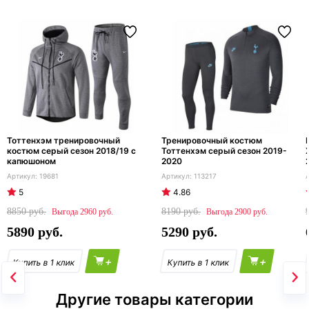
Тоттенхэм тренировочный
Тренировочный костюм
костюм серый сезон 2018/19 с
Тоттенхэм серый сезон 2019-
капюшоном
2020
19681
113217
5
4.86
8850
8190
2960
2900
5890
5290
+
+
Другие товары категории