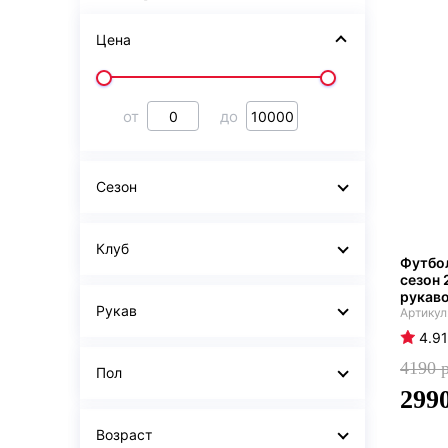
Цена
от
до
Сезон
Клуб
Футбо
сезон 
рукав
Рукав
4.91
4190
Пол
299
Возраст