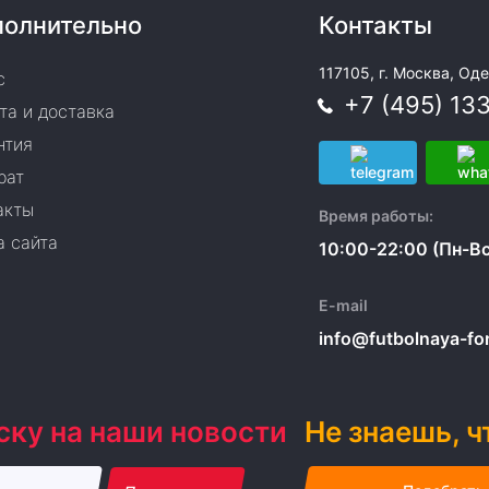
олнительно
Контакты
117105, г. Москва, Оде
с
+7 (495) 13
та и доставка
нтия
рат
акты
Время работы:
а сайта
10:00-22:00 (Пн-Вс
E-mail
info@futbolnaya-form
ску на наши новости
Не знаешь, ч