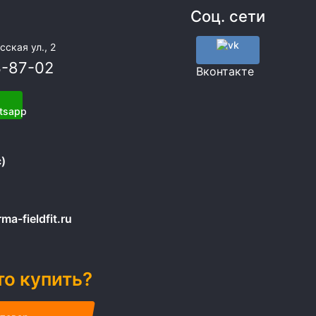
Соц. сети
сская ул., 2
3-87-02
Вконтакте
)
a-fieldfit.ru
то купить?