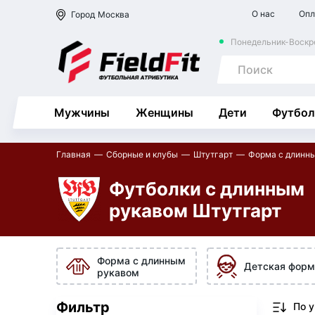
О нас
Опл
Город
Москва
Понедельник-Воскре
Мужчины
Женщины
Дети
Футбол
Главная
Сборные и клубы
Штутгарт
Форма с длинн
Футболки с длинным
рукавом Штутгарт
Форма с длинным
Детская форм
рукавом
Фильтр