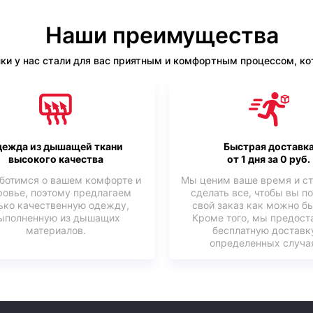
Наши преимущества
ки у нас стали для вас приятным и комфортным процессом, кот
ежда из дышащей ткани
Быстрая доставк
высокого качества
от 1 дня за 0 руб.
ботимся о вашем комфорте и
Мы ценим ваше время и с
ровье, поэтому предлагаем
сделать все, чтобы вы п
ько качественную одежду,
свой заказ как можно б
ыполненную из дышащих
Кроме того, мы предост
материалов.
бесплатную доставк
определенных случая