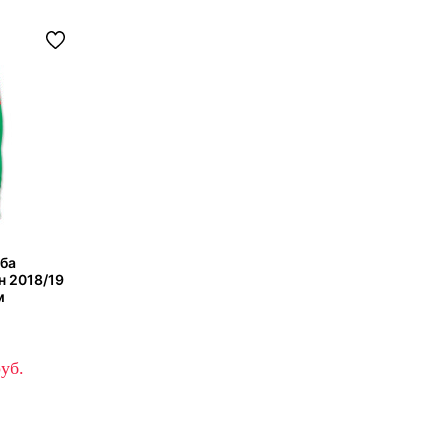
уба
н 2018/19
м