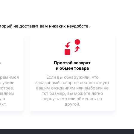
орый не доставит вам никаких неудобств.
а
Простой возврат
и обмен товара
тремимся
Если вы обнаружили, что
олучили
заказанный товар не соответствует
ыстрее.
вашим ожиданиям или выбрали не
авляем
тот размер, вы можете легко
у в
вернуть его или обменять на
х*.
другой.