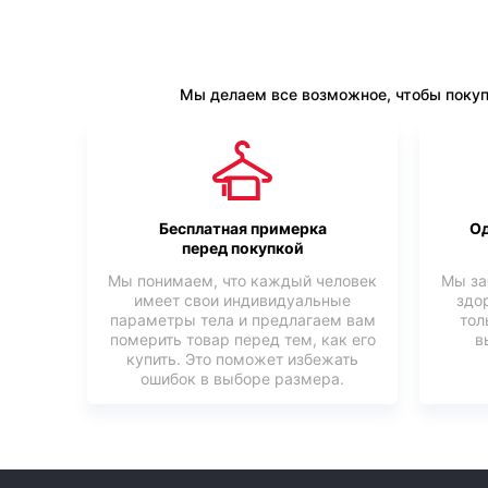
Мы делаем все возможное, чтобы покуп
Бесплатная примерка
Од
перед покупкой
Мы понимаем, что каждый человек
Мы за
имеет свои индивидуальные
здо
параметры тела и предлагаем вам
тол
померить товар перед тем, как его
в
купить. Это поможет избежать
ошибок в выборе размера.