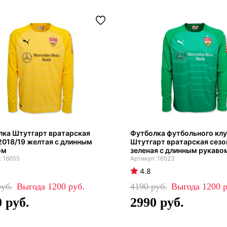
лка Штутгарт вратарская
Футболка футбольного кл
2018/19 желтая с длинным
Штутгарт вратарская сезо
ом
зеленая с длинным рукаво
16655
16523
4.8
1200
4190
1200
0
2990