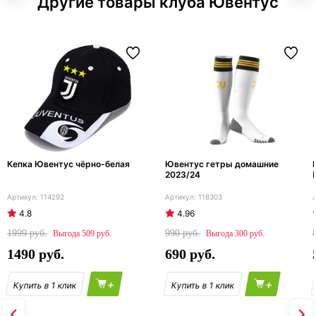
Другие товары клуба Ювентус
Кепка Ювентус чёрно-белая
Ювентус гетры домашние
2023/24
114292
118303
4.8
4.96
1999
990
509
300
1490
690
+
+