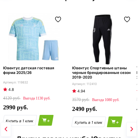
Ювентус детская гостевая
Ювентус Спортивные штаны
форма 2025/26
черные брендированные сезон
2019-2020
119832
112410
4.8
4.94
4120
1130
3570
1080
2990
2490
+
+