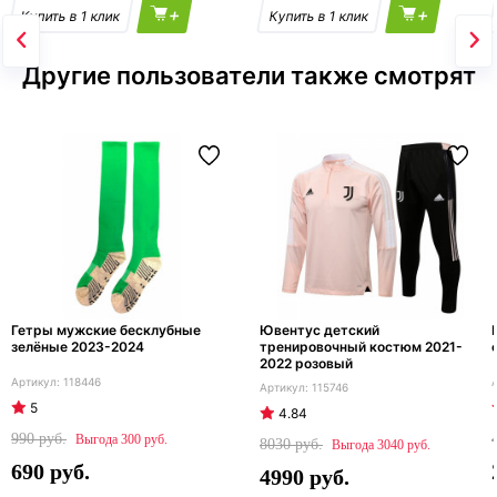
+
+
Другие пользователи также смотрят
Гетры мужские бесклубные
Ювентус детский
зелёные 2023-2024
тренировочный костюм 2021-
2022 розовый
118446
115746
5
4.84
990
300
8030
3040
690
4990