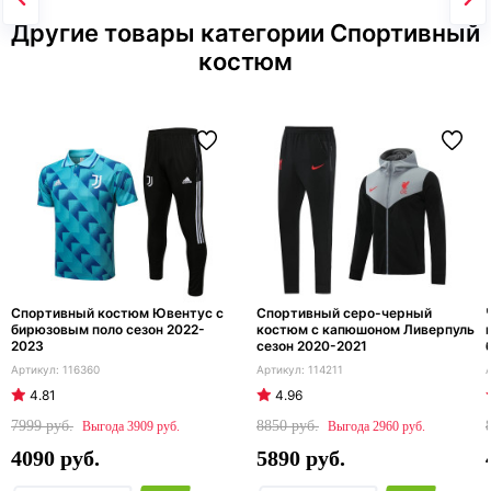
Другие товары категории Спортивный
костюм
Спортивный костюм Ювентус с
Спортивный серо-черный
бирюзовым поло сезон 2022-
костюм с капюшоном Ливерпуль
2023
сезон 2020-2021
116360
114211
4.81
4.96
7999
8850
3909
2960
4090
5890