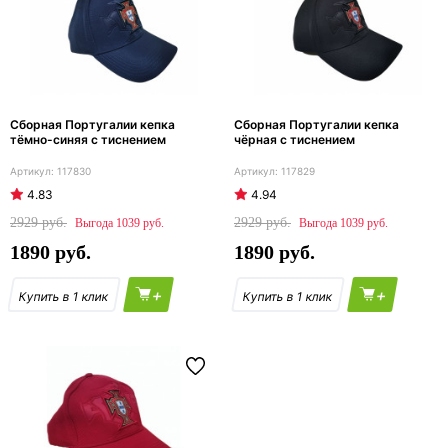
Сборная Португалии кепка
Сборная Португалии кепка
тёмно-синяя с тиснением
чёрная с тиснением
117830
117829
4.83
4.94
2929
2929
1039
1039
1890
1890
+
+