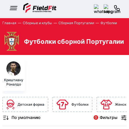
Главная
Сборные и клубы
Сборная Португалии
Футболки
Футболки сборной Португалии
Криштиану
Роналдо
Детская форма
Футболки
Женски
Фильтры
0