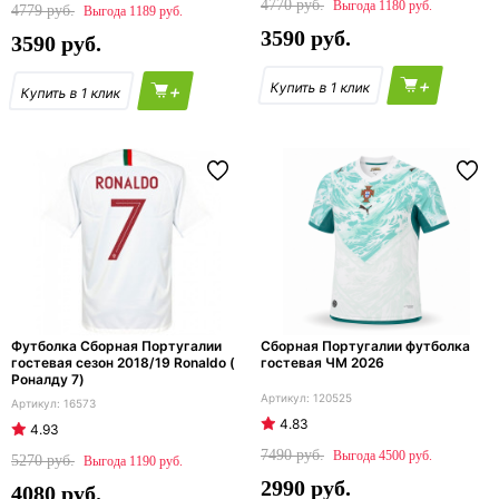
4770
1180
4779
1189
3590
3590
+
+
Футболка Сборная Португалии
Сборная Португалии футболка
гостевая сезон 2018/19 Ronaldo (
гостевая ЧМ 2026
Роналду 7)
120525
16573
4.83
4.93
7490
4500
5270
1190
2990
4080