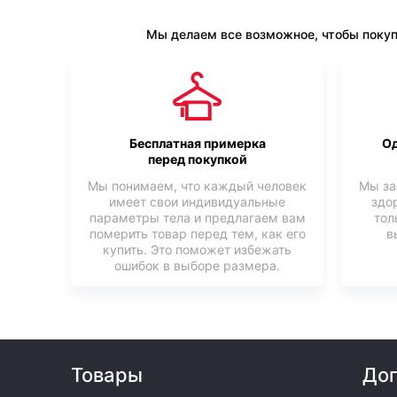
Мы делаем все возможное, чтобы покуп
Бесплатная примерка
Од
перед покупкой
Мы понимаем, что каждый человек
Мы за
имеет свои индивидуальные
здо
параметры тела и предлагаем вам
тол
померить товар перед тем, как его
в
купить. Это поможет избежать
ошибок в выборе размера.
Товары
Доп