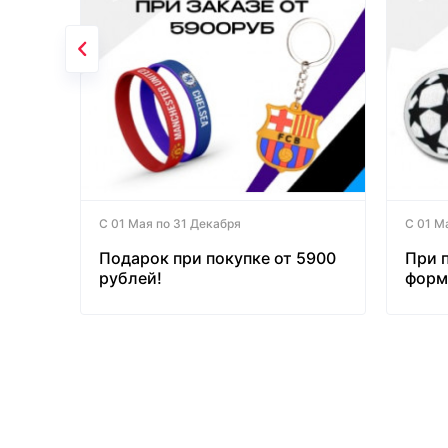
С 01 Мая по 31 Декабря
С 01 М
Подарок при покупке от 5900
При 
рублей!
форм
бесп