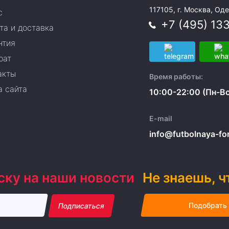
117105, г. Москва, Оде
с
+7 (495) 13
та и доставка
нтия
рат
акты
Время работы:
а сайта
10:00-22:00 (Пн-Вс
E-mail
info@futbolnaya-form
ску на наши новости
Не знаешь, ч
Подобрать
Подписаться