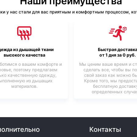
Наши преимущества
ки у нас стали для вас приятным и комфортным процессом, кот
ежда из дышащей ткани
Быстрая доставк
высокого качества
от 1 дня за 0 руб.
ботимся о вашем комфорте и
Мы ценим ваше время и с
ровье, поэтому предлагаем
сделать все, чтобы вы п
ько качественную одежду,
свой заказ как можно б
ыполненную из дышащих
Кроме того, мы предост
материалов.
бесплатную доставк
определенных случая
олнительно
Контакты