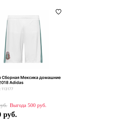
 Сборная Мексика домашние
2018 Adidas
113177
500
0