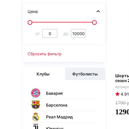
Цена
от
до
Сбросить фильтр
Клубы
Футболисты
Шорты
сезон 
Бавария
4.91
1790
Барселона
129
Реал Мадрид
Ювентус