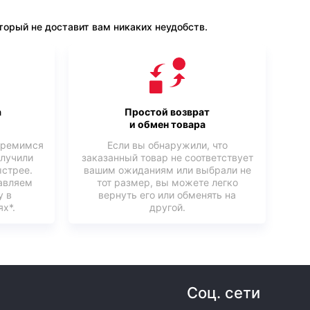
орый не доставит вам никаких неудобств.
а
Простой возврат
и обмен товара
тремимся
Если вы обнаружили, что
олучили
заказанный товар не соответствует
ыстрее.
вашим ожиданиям или выбрали не
авляем
тот размер, вы можете легко
у в
вернуть его или обменять на
х*.
другой.
Соц. сети