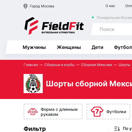
О нас
Опл
Город
Москва
Понедельник-Воскре
Мужчины
Женщины
Дети
Футбол
Главная
Сборные и клубы
Сборная Мексики
Шорты
Шорты сборной Мекс
Форма с длинным
Футболки
рукавом
Фильтр