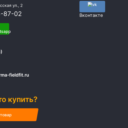
сская ул., 2
3-87-02
Вконтакте
)
a-fieldfit.ru
то купить?
 товар