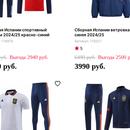
ая Испании спортивный
Сборная Испании ветровка
м 2024/25 красно-синий
синяя 2024/25
118976
119207
7
5
2940
6490
2500
0
3990