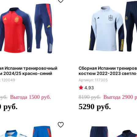
ая Испании тренировочный
Сборная Испании трениро
м 2024/25 красно-синий
костюм 2022-2023 светло
120049
117305
4.93
1500
8190
2900
0
5290