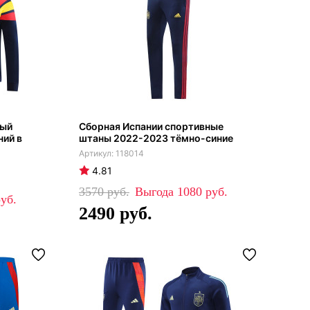
ный
Сборная Испании спортивные
ний в
штаны 2022-2023 тёмно-синие
118014
4.81
3570
1080
2490