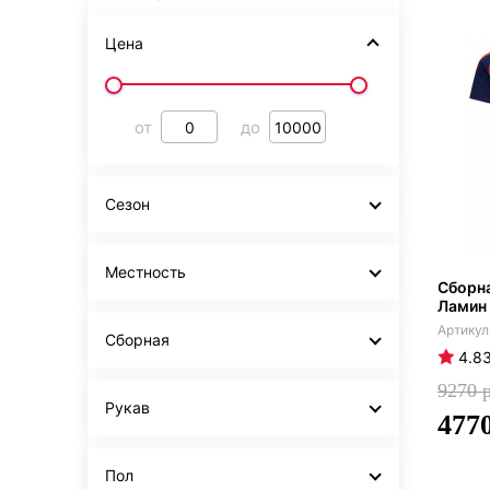
Цена
от
до
Сезон
Местность
Сборн
Ламин
Сборная
4.8
9270
Рукав
477
Пол