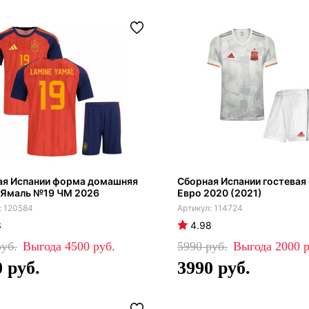
ая Испании форма домашняя
Сборная Испании гостевая
 Ямаль №19 ЧМ 2026
Евро 2020 (2021)
120584
114724
3
4.98
4500
5990
2000
0
3990