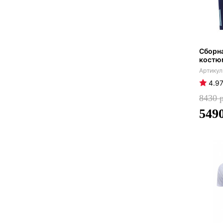
Сборн
костю
4.9
8430
549