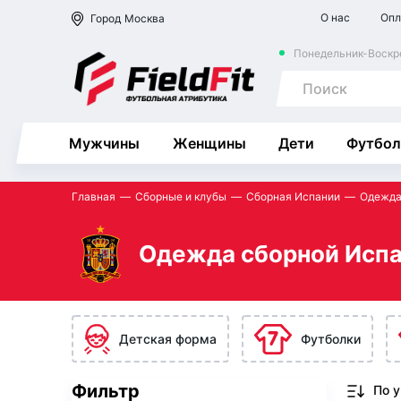
О нас
Опл
Город
Москва
Понедельник-Воскре
Мужчины
Женщины
Дети
Футбол
Главная
Сборные и клубы
Сборная Испании
Одежд
Одежда сборной Исп
Детская форма
Футболки
Фильтр