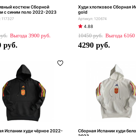
ивный костюм Сборной
Худи хлопковое Сборная И
и с синим поло 2022-2023
gold
117327
120674
4.88
3900
10450
616
0
4290
я Испании худи чёрное 2022-
Сборная Испании худи бел
2023