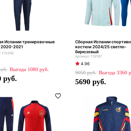
ая Испании тренировочные
Сборная Испании спортив
 2020-2021
костюм 2024/25 светло-
бирюзовый
115356
119167
4.96
1080
9050
3360
0
5690