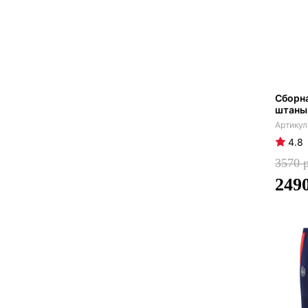
Сборн
штаны
4.8
3570
249