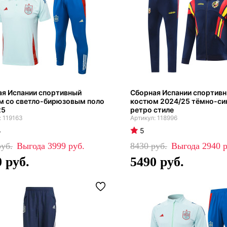
ая Испании спортивный
Сборная Испании спортив
м со светло-бирюзовым поло
костюм 2024/25 тёмно-си
25
ретро стиле
119163
118996
4
5
3999
8430
2940
0
5490