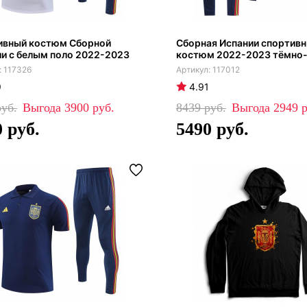
ивный костюм Сборной
Сборная Испании спортив
и с белым поло 2022-2023
костюм 2022-2023 тёмно-
117326
117012
9
4.91
3900
8439
2949
0
5490