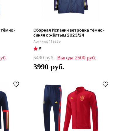
 тёмно-
Сборная Испании ветровка тёмно-
синяя с жёлтым 2023/24
118259
5
6490
2500
3990