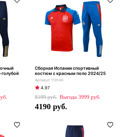
вочный
Сборная Испании спортивный
-голубой
костюм с красным поло 2024/25
119146
4.97
8189
3999
4190