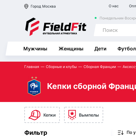
О нас
Опл
Город
Москва
Понедельник-Воскре
Мужчины
Женщины
Дети
Футбол
Главная
Сборные и клубы
Сборная Франции
Аксесс
Кепки сборной Франц
Кепки
Вымпелы
Фильтр