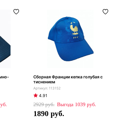
мно-
Сборная Франции кепка голубая с
тиснением
113152
4.91
2929
1039
1890