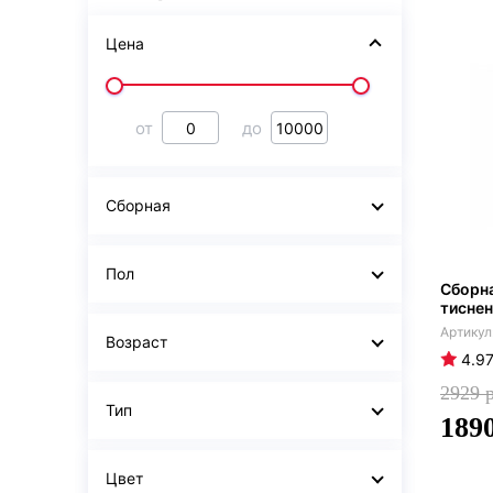
Цена
от
до
Сборная
Пол
Сборна
тисне
Возраст
4.9
2929
Тип
189
Цвет