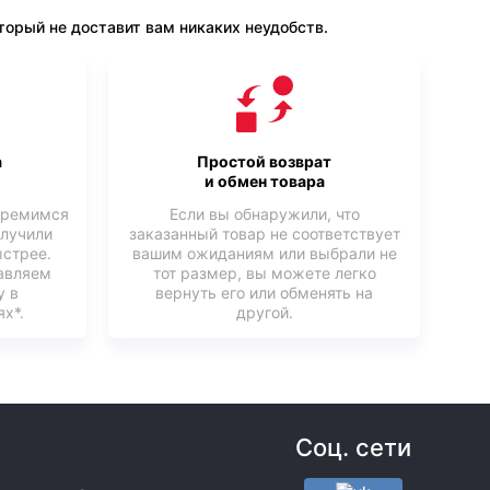
орый не доставит вам никаких неудобств.
а
Простой возврат
и обмен товара
тремимся
Если вы обнаружили, что
олучили
заказанный товар не соответствует
ыстрее.
вашим ожиданиям или выбрали не
авляем
тот размер, вы можете легко
у в
вернуть его или обменять на
х*.
другой.
Соц. сети