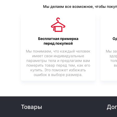
Мы делаем все возможное, чтобы покуп
Бесплатная примерка
Од
перед покупкой
Мы понимаем, что каждый человек
Мы за
имеет свои индивидуальные
здо
параметры тела и предлагаем вам
тол
померить товар перед тем, как его
в
купить. Это поможет избежать
ошибок в выборе размера.
Товары
Доп