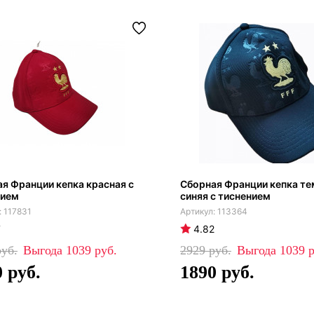
я Франции кепка красная с
Сборная Франции кепка те
нием
синяя с тиснением
117831
113364
7
4.82
1039
2929
1039
0
1890