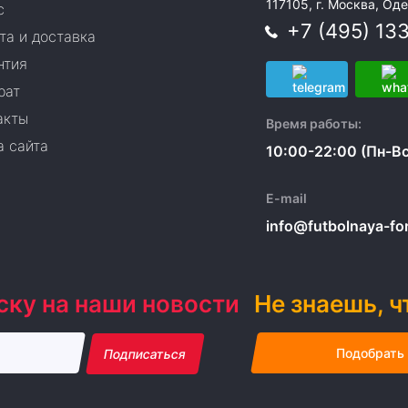
117105, г. Москва, Оде
с
+7 (495) 13
та и доставка
нтия
рат
акты
Время работы:
а сайта
10:00-22:00 (Пн-Вс
E-mail
info@futbolnaya-form
ску на наши новости
Не знаешь, ч
Подобрать
Подписаться