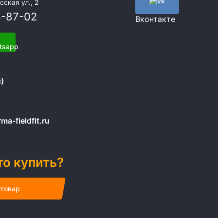
сская ул., 2
3-87-02
Вконтакте
)
a-fieldfit.ru
то купить?
 товар