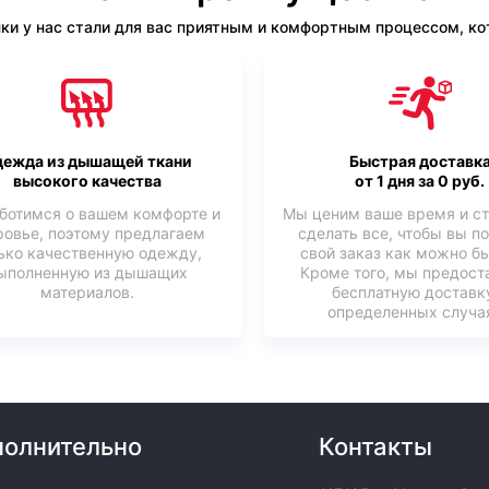
ки у нас стали для вас приятным и комфортным процессом, кот
ежда из дышащей ткани
Быстрая доставк
высокого качества
от 1 дня за 0 руб.
ботимся о вашем комфорте и
Мы ценим ваше время и с
ровье, поэтому предлагаем
сделать все, чтобы вы п
ько качественную одежду,
свой заказ как можно б
ыполненную из дышащих
Кроме того, мы предост
материалов.
бесплатную доставк
определенных случая
олнительно
Контакты