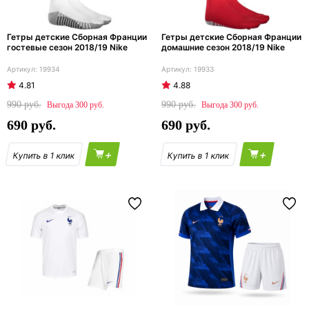
Гетры детские Сборная Франции
Гетры детские Сборная Франции
гостевые сезон 2018/19 Nike
домашние сезон 2018/19 Nike
19934
19933
4.81
4.88
990
990
300
300
690
690
+
+