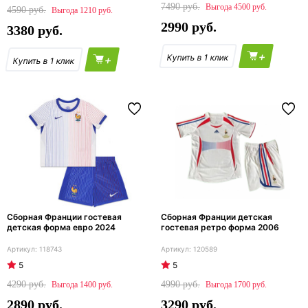
7490
4500
4590
1210
2990
3380
+
+
Сборная Франции гостевая
Сборная Франции детская
детская форма евро 2024
гостевая ретро форма 2006
118743
120589
5
5
4290
4990
1400
1700
2890
3290