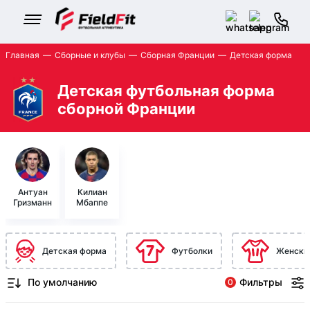
Главная
Сборные и клубы
Сборная Франции
Детская форма
Детская футбольная форма
сборной Франции
Антуан
Килиан
Гризманн
Мбаппе
Детская форма
Футболки
Женски
Фильтры
0