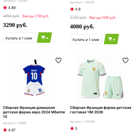
120590
116205
4.89
4.8
4990
1700
5720
1640
3290
4080
+
+
Сборная Франции домашняя
Сборная Франции форма детская
детская форма евро 2024 Мбаппе
гостевая ЧМ 2026
10
120548
119661
5
4.97