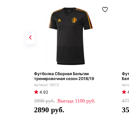
Футболка Сборная Бельгии
Фут
тренировочная сезон 2018/19
Бел
16513
4.92
3990
1100
47
2890
3