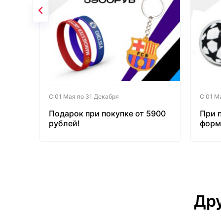
С 01 Мая по 31 Декабря
С 01 М
Подарок при покупке от 5900
При 
рублей!
форм
бесп
Дру