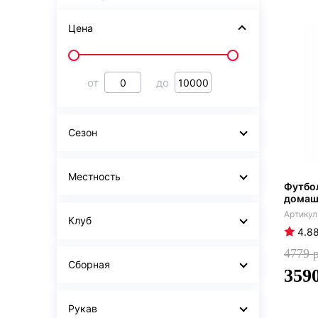
Цена
от
до
Сезон
Местность
Футбол
домаш
Клуб
4.8
4779
Сборная
359
Рукав