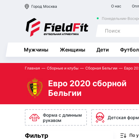
О нас
Опл
Город
Москва
Понедельник-Воскре
Мужчины
Женщины
Дети
Футбол
Главная
Сборные и клубы
Сборная Бельгии
Евро 20
Евро 2020 сборной
Бельгии
Форма с длинным
Детская форм
рукавом
Фильтр