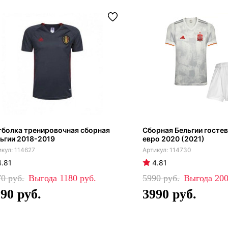
болка тренировочная сборная
Сборная Бельгии госте
ьгии 2018-2019
евро 2020 (2021)
114627
114730
4.81
4.81
70
1180
5990
20
590
3990