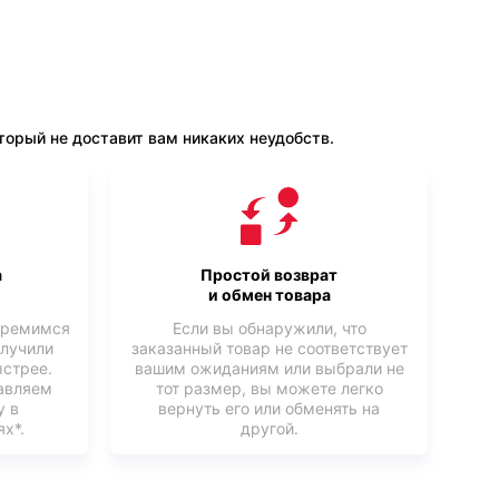
орый не доставит вам никаких неудобств.
а
Простой возврат
и обмен товара
тремимся
Если вы обнаружили, что
олучили
заказанный товар не соответствует
ыстрее.
вашим ожиданиям или выбрали не
авляем
тот размер, вы можете легко
у в
вернуть его или обменять на
х*.
другой.