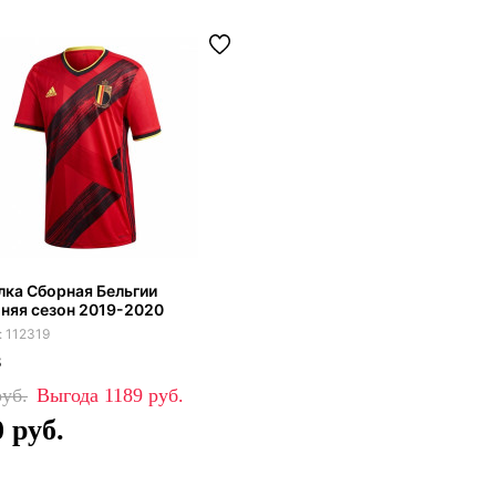
ка Сборная Бельгии
няя сезон 2019-2020
112319
8
1189
0