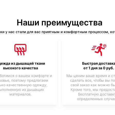
Наши преимущества
ки у нас стали для вас приятным и комфортным процессом, кот
ежда из дышащей ткани
Быстрая доставк
высокого качества
от 1 дня за 0 руб.
ботимся о вашем комфорте и
Мы ценим ваше время и с
ровье, поэтому предлагаем
сделать все, чтобы вы п
ько качественную одежду,
свой заказ как можно б
ыполненную из дышащих
Кроме того, мы предост
материалов.
бесплатную доставк
определенных случая