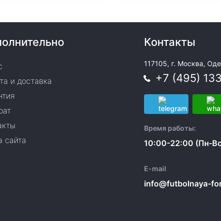
олнительно
Контакты
117105, г. Москва, Оде
с
+7 (495) 13
та и доставка
нтия
рат
акты
Время работы:
а сайта
10:00-22:00 (Пн-Вс
E-mail
info@futbolnaya-form