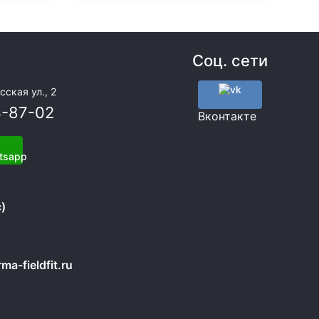
Соц. сети
сская ул., 2
3-87-02
Вконтакте
)
a-fieldfit.ru