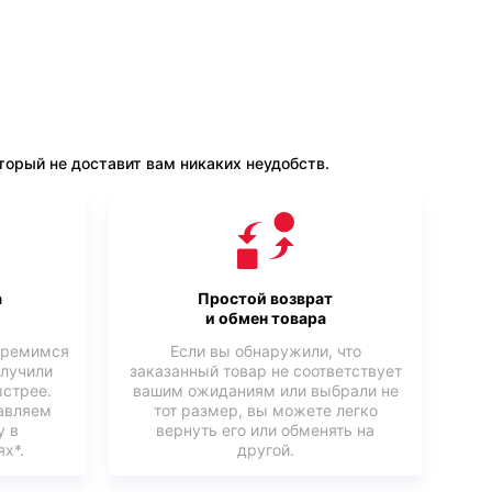
орый не доставит вам никаких неудобств.
а
Простой возврат
и обмен товара
тремимся
Если вы обнаружили, что
олучили
заказанный товар не соответствует
ыстрее.
вашим ожиданиям или выбрали не
авляем
тот размер, вы можете легко
у в
вернуть его или обменять на
х*.
другой.