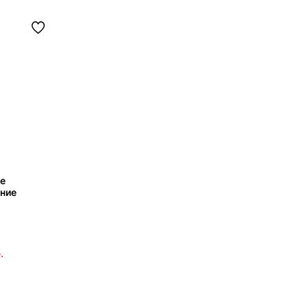
е
ние