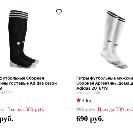
 футбольные Сборная
Гетры футбольные мужски
ины гостевые Adidas сезон
Сборная Аргентины домаш
9
Adidas 2018/19
17679
17681
3
4.85
300
990
300
690