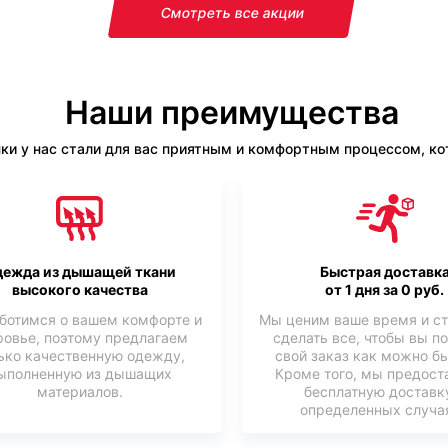
Смотреть все акции
Наши преимущества
ки у нас стали для вас приятным и комфортным процессом, кот
ежда из дышащей ткани
Быстрая доставк
высокого качества
от 1 дня за 0 руб.
ботимся о вашем комфорте и
Мы ценим ваше время и с
ровье, поэтому предлагаем
сделать все, чтобы вы п
ько качественную одежду,
свой заказ как можно б
ыполненную из дышащих
Кроме того, мы предост
материалов.
бесплатную доставк
определенных случая