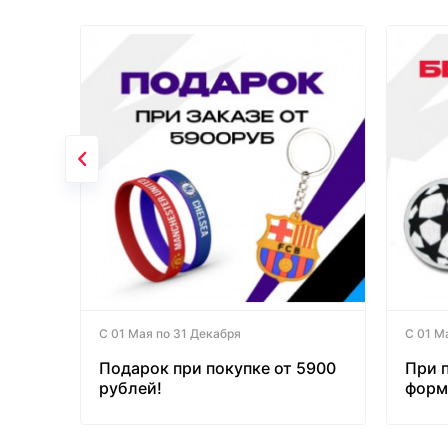
С 01 Мая по 31 Декабря
С 01 М
Подарок при покупке от 5900
При 
рублей!
форм
бесп