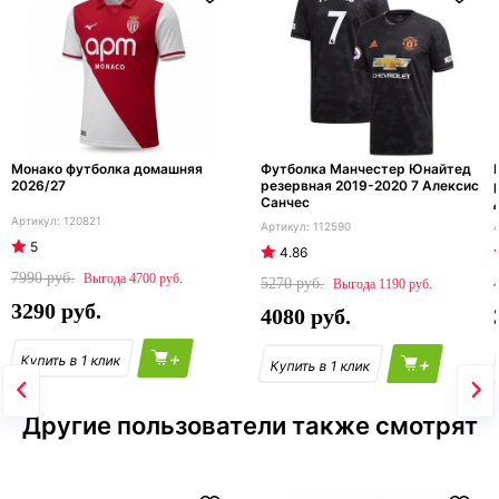
Монако футболка домашняя
Футболка Манчестер Юнайтед
2026/27
резервная 2019-2020 7 Алексис
Санчес
120821
112590
5
4.86
7990
4700
5270
1190
3290
4080
+
+
Другие пользователи также смотрят