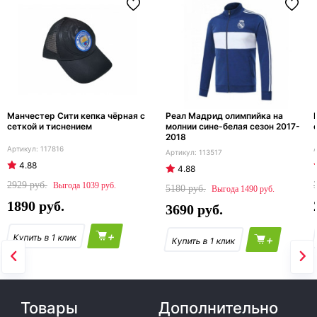
Манчестер Сити кепка чёрная с
Реал Мадрид олимпийка на
сеткой и тиснением
молнии сине-белая сезон 2017-
2018
117816
113517
4.88
4.88
2929
1039
5180
1490
1890
3690
+
+
Товары
Дополнительно