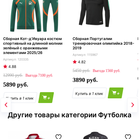
Сборная Кот-д’Ивуара костюм
Сборная Португалии
спортивный на длинной молнии
тренировочная олимпийка 2018-
зелёный с оранжевыми
2019
элементами 2025/26
115967
120335
4.82
4.88
5450
1560
12990
7100
3890
5890
+
+
Другие товары категории Футболка