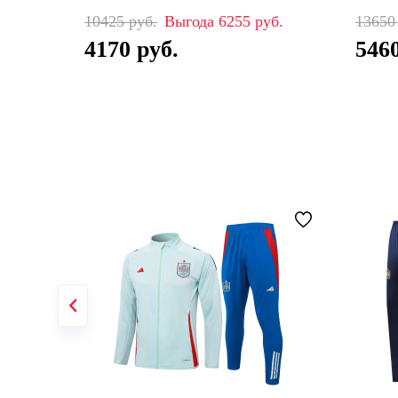
10425
6255
1365
4170
546