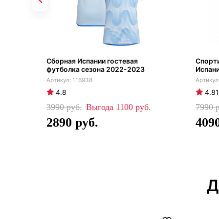
Сборная Испании гостевая
Спорт
футболка сезона 2022-2023
Испани
116938
4.8
4.81
3990
1100
7990
2890
409
Д