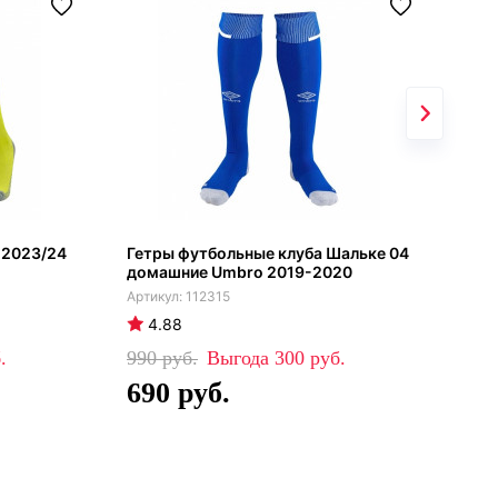
 2023/24
Гетры футбольные клуба Шальке 04
Гос
домашние Umbro 2019-2020
сез
112315
4.88
4
990
300
99
690
6