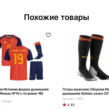
Похожие товары
ая Испании форма домашняя
Гетры мужские Сборная И
 Ямаль №19 с гетрами ЧМ
домашние Adidas сезон 20
17691
120586
4.95
4