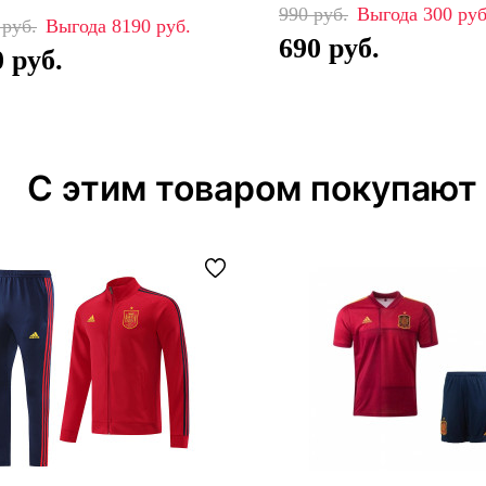
990
300
0
8190
690
0
С этим товаром покупают