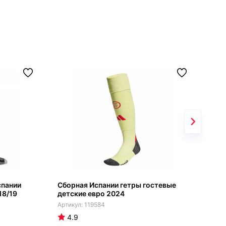
спании
Сборная Испании гетры гостевые
Гет
18/19
детские евро 2024
Nik
119584
4.9
4