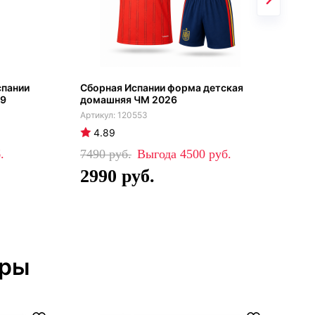
спании
Сборная Испании форма детская
Сбо
19
домашняя ЧМ 2026
дет
120553
4.89
4
7490
4500
42
2990
2
тры