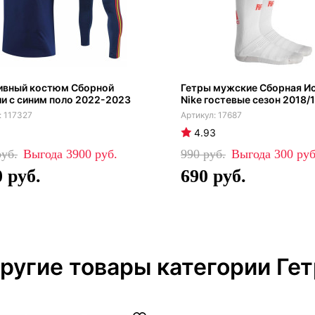
ивный костюм Сборной
Гетры мужские Сборная И
и с синим поло 2022-2023
Nike гостевые сезон 2018/
117327
17687
4.93
3900
990
300
0
690
ругие товары категории Ге