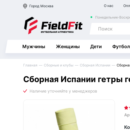
О нас
Опл
Город
Москва
Понедельник-Воскре
Мужчины
Женщины
Дети
Футбол
Главная
Сборные и клубы
Сборная Испании
Сборна
Сборная Испании гетры г
Ар
Ко