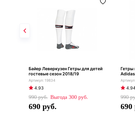
Байер Леверкузен Гетры для детей
Гетры
гостевые сезон 2018/19
Adidas
19834
4.93
4.9
990
300
990
690
690