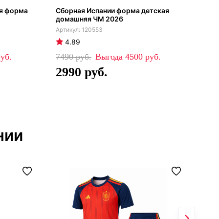
я форма
Сборная Испании форма детская
Сбо
домашняя ЧМ 2026
сен
120553
4.89
4
7490
4500
79
2990
7
нии