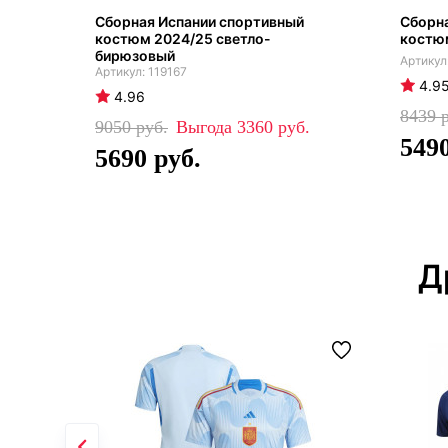
Сборная Испании спортивный
Сборн
костюм 2024/25 светло-
костю
бирюзовый
119167
4.9
4.96
8439
9050
3360
549
5690
Д