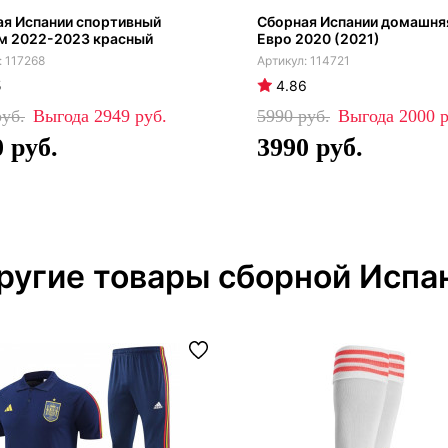
ая Испании спортивный
Сборная Испании домашня
м 2022-2023 красный
Евро 2020 (2021)
117268
114721
5
4.86
2949
5990
2000
0
3990
ругие товары сборной Испа