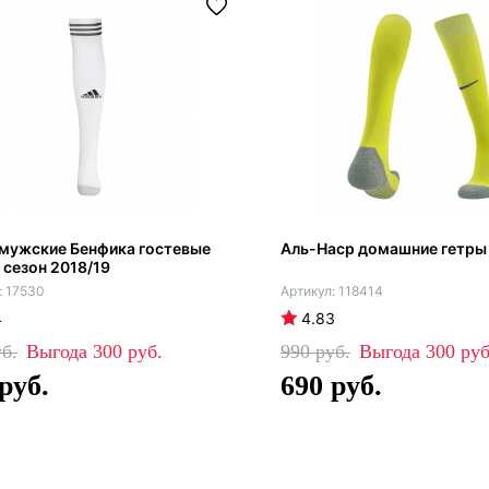
 мужские Бенфика гостевые
Аль-Наср домашние гетры
 сезон 2018/19
17530
118414
4
4.83
300
990
300
690