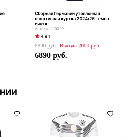
ие
Сборная Германии утепленная
Сбо
спортивная куртка 2024/25 тёмно-
тре
синяя
беж
119390
4.94
4
8890
2000
80
6890
4
ании