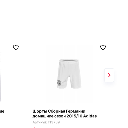
ие
Шорты Сборная Германии
Шор
домашние сезон 2015/16 Adidas
спл
113739