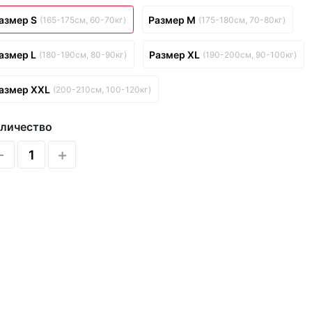
азмер S
Размер M
(165-175см, 60-70кг)
(175-180см, 70-80кг)
азмер L
Размер XL
(180-190см, 80-90кг)
(190-200см, 90-100кг)
азмер XXL
(200-210см, 100-120кг)
личество
-
+