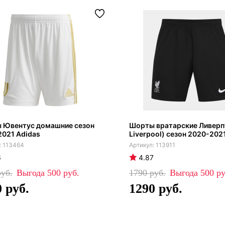
 Ювентус домашние сезон
Шорты вратарские Ливерп
021 Adidas
Liverpool) сезон 2020-2021
113464
113911
6
4.87
500
1790
500
0
1290