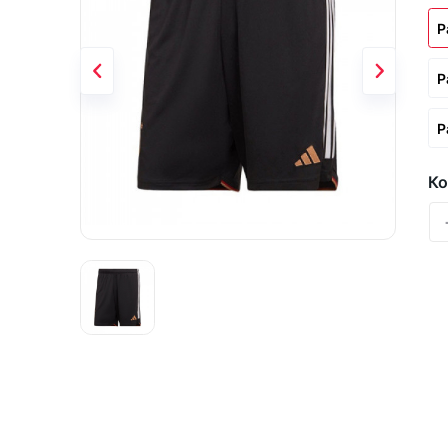
Р
Р
Р
Ко