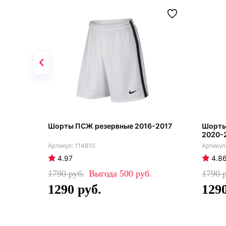
Шорты ПСЖ резервные 2016-2017
Шорты
2020-2
114810
4.97
4.8
1790
500
1790
1290
129