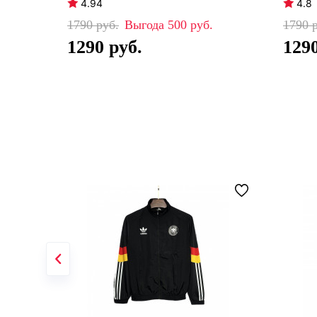
4.94
4.8
1790
500
1790
1290
129