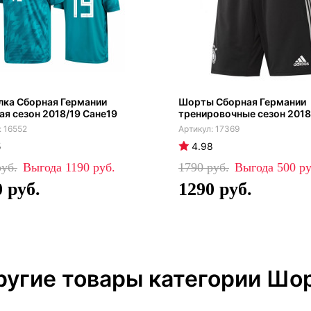
лка Сборная Германии
Шорты Сборная Германии
ая сезон 2018/19 Сане19
тренировочные сезон 2018
16552
17369
5
4.98
1190
1790
500
0
1290
ругие товары категории Шо