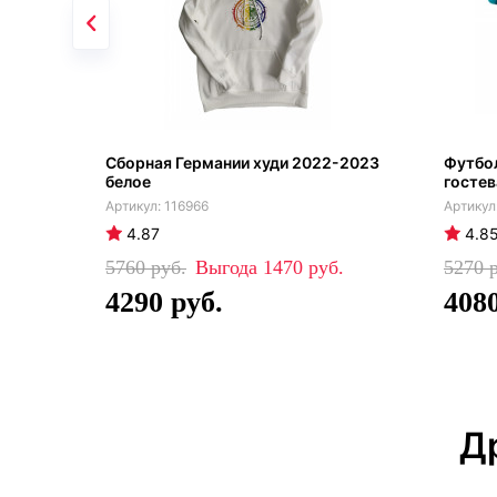
Сборная Германии худи 2022-2023
Футбо
белое
гостев
116966
4.87
4.8
5760
1470
5270
4290
408
Д