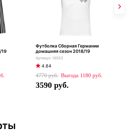
Футболка Сборная Германии
Сбо
/19
домашняя сезон 2018/19
фут
16553
4.84
4
4770
1180
39
3590
2
рты