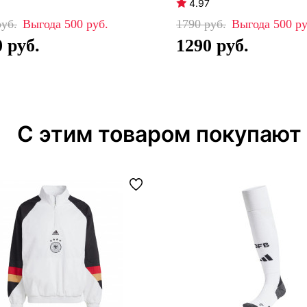
4.97
500
1790
500
0
1290
С этим товаром покупают