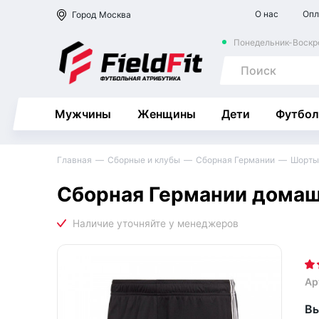
О нас
Опл
Город
Москва
Понедельник-Воскре
Мужчины
Женщины
Дети
Футбол
Главная
Сборные и клубы
Сборная Германии
Шорты
Сборная Германии дома
Ар
Вы