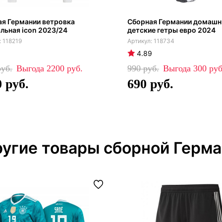
я Германии ветровка
Сборная Германии домашн
льная icon 2023/24
детские гетры евро 2024
118219
118734
4.89
2200
990
300
0
690
угие товары сборной Герм