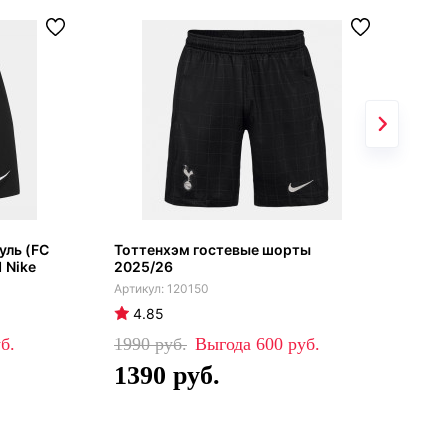
уль (FC
Тоттенхэм гостевые шорты
ПСЖ
 Nike
2025/26
120150
4.85
4
1990
600
17
1390
1