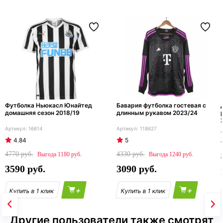
Футболка Ньюкасл Юнайтед
Бавария футболка гостевая с
домашняя сезон 2018/19
длинным рукавом 2023/24
16614
118627
4.84
5
4770
4330
1180
1240
3590
3090
+
+
Другие пользователи также смотрят