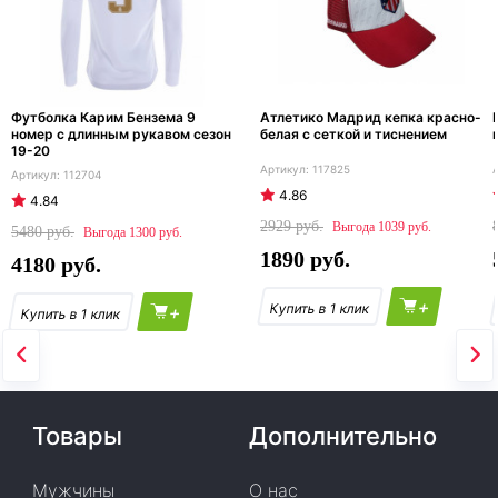
Футболка Карим Бензема 9
Атлетико Мадрид кепка красно-
номер с длинным рукавом сезон
белая с сеткой и тиснением
19-20
117825
112704
4.86
4.84
2929
1039
5480
1300
1890
4180
+
+
Товары
Дополнительно
Мужчины
О нас