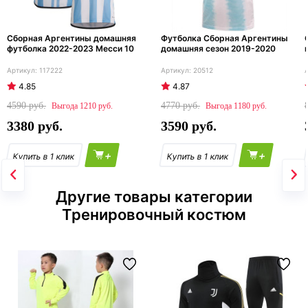
Сборная Аргентины домашняя
Футболка Сборная Аргентины
футболка 2022-2023 Месси 10
домашняя сезон 2019-2020
117222
20512
4.85
4.87
4590
4770
1210
1180
3380
3590
+
+
Другие товары категории
Тренировочный костюм