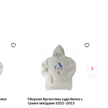
елое
Сборная Аргентины худи белое с
Сбо
тремя звёздами 2022-2023
тре