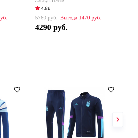
117469
4.86
4
5760
1470
57
4290
4