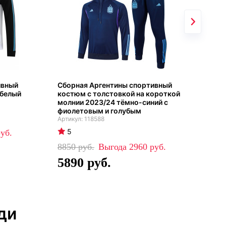
ивный
Сборная Аргентины спортивный
Сбо
-белый
костюм с толстовкой на короткой
чем
молнии 2023/24 тёмно-синий с
фиолетовым и голубым
4
118588
5
39
2
8850
2960
5890
ди