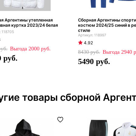
я Аргентины утепленная
Сборная Аргентины спорт
вная куртка 2023/24 белая
костюм 2024/25 синий в р
стиле
118705
118997
3
4.92
2000
8430
2940
0
5490
угие товары сборной Арген