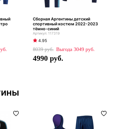
ивный
Сборная Аргентины детский
Сбо
етро
спортивный костюм 2022-2023
тре
тёмно-синий
бел
117319
4.95
5
8039
3049
80
4990
4
тины