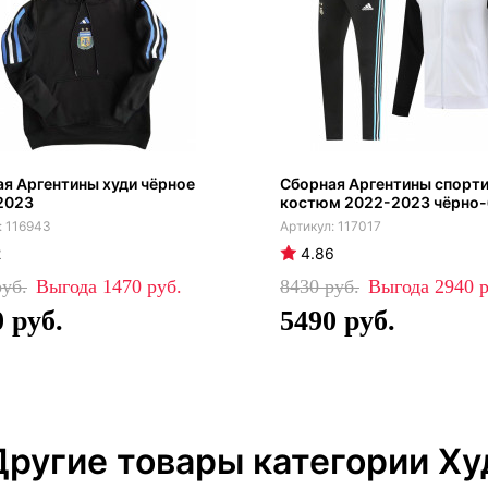
я Аргентины худи чёрное
Сборная Аргентины спорт
2023
костюм 2022-2023 чёрно
116943
117017
2
4.86
1470
8430
2940
0
5490
Другие товары категории Ху