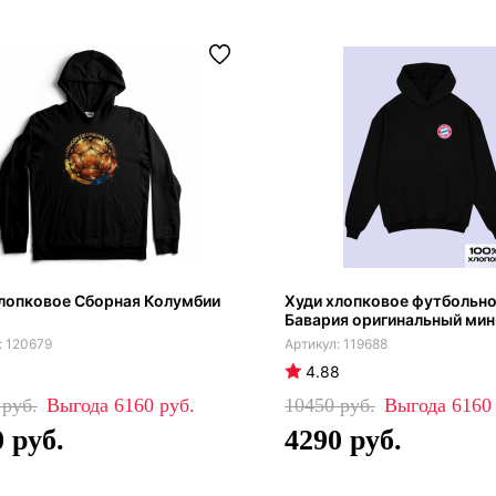
лопковое Сборная Колумбии
Худи хлопковое футбольно
Бавария оригинальный мин
120679
119688
4.88
0
6160
10450
616
0
4290