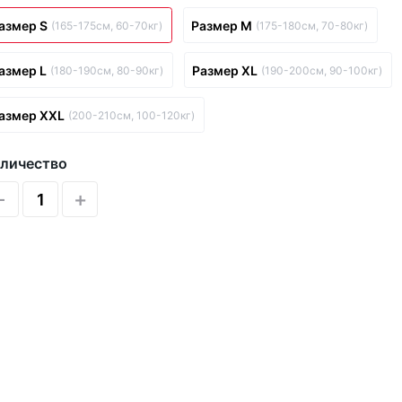
азмер S
Размер M
(165-175см, 60-70кг)
(175-180см, 70-80кг)
азмер L
Размер XL
(180-190см, 80-90кг)
(190-200см, 90-100кг)
азмер XXL
(200-210см, 100-120кг)
личество
-
+