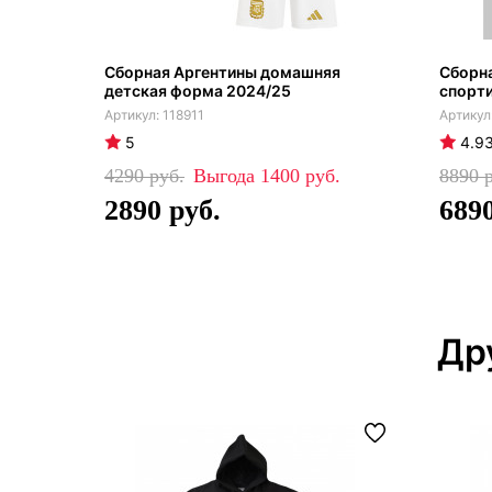
Сборная Аргентины домашняя
Сборна
детская форма 2024/25
спорти
118911
5
4.9
4290
1400
8890
2890
689
Др