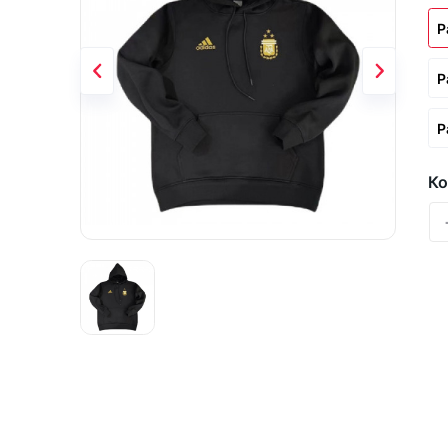
Р
Р
Р
Ко