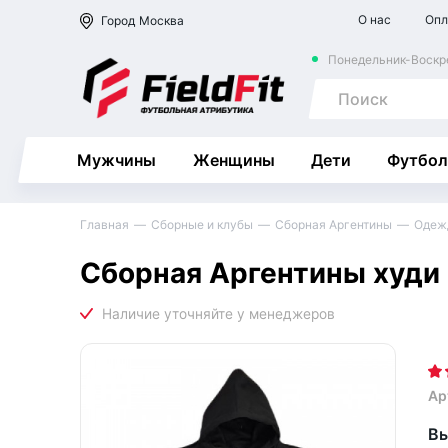
О нас
Опл
Город
Москва
Понедельник-Воскре
Мужчины
Женщины
Дети
Футбол
Главная
Сборные и клубы
Сборная Аргентины
Одеж
Сборная Аргентины худи
Ар
Вы