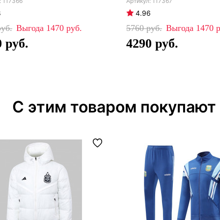
117366
117367
8
4.96
1470
5760
1470
0
4290
С этим товаром покупают