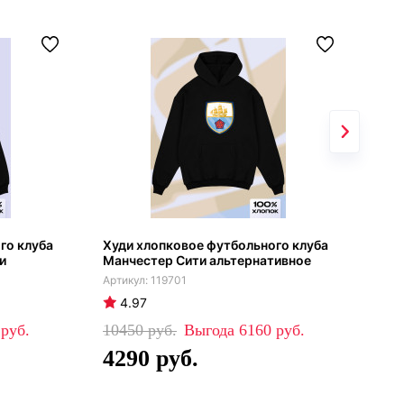
го клуба
Худи хлопковое футбольного клуба
Худ
и
Манчестер Сити альтернативное
Инт
119701
4.97
4
0
10450
6160
10
4290
4