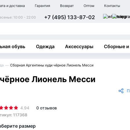
ата и доставка
Гарантия
Возврат
Оптом
Контакты
+7 (495) 133-87-02
сенье: 10:00 - 22:00
ьная обувь
Одежда
Аксессуары
Сборные и
да
Сборная Аргентины худи чёрное Лионель Месси
 чёрное Лионель Месси
П
4.94
0 отзывов
тикул: 117368
берите размер