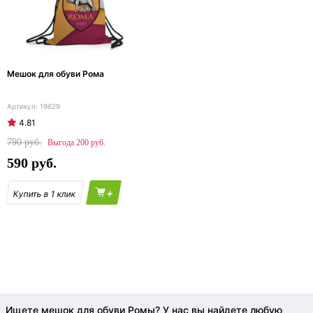
Мешок для обуви Рома
19629
4.81
790
200
590
+
Ищете мешок для обуви Ромы? У нас вы найдете любую