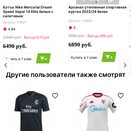
Бутсы Nike Mercurial Dream
Арсенал утепленная спортивная
Speed Vapor 14 Elite белые с
куртка 2023/24 белая
салатовым
118693
116821
5
4.84
8890
2000
12660
6170
6890
6490
+
+
Другие пользователи также смотрят