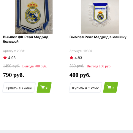
Вымпел ФК Реал Мадрид
Вымпел Реал Мадрид в машину
большой
20381
19326
4.93
4.83
1490
560
700
160
790
400
+
+