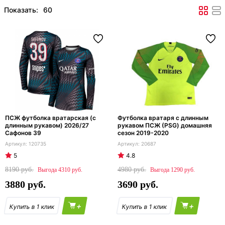
Показать:
ПСЖ футболка вратарская (с
Футболка вратаря с длинным
длинным рукавом) 2026/27
рукавом ПСЖ (PSG) домашняя
Сафонов 39
сезон 2019-2020
120735
20687
5
4.8
8190
4980
4310
1290
3880
3690
+
+