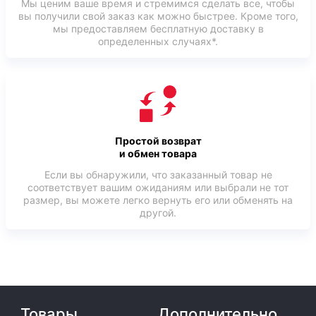
Мы ценим ваше время и стремимся сделать все, чтобы
вы получили свой заказ как можно быстрее. Кроме того,
мы предоставляем бесплатную доставку в
определенных случаях*.
Простой возврат
и обмен товара
Если вы обнаружили, что заказанный товар не
соответствует вашим ожиданиям или выбрали не тот
размер, вы можете легко вернуть его или обменять на
другой.
Товары
Дополнительно