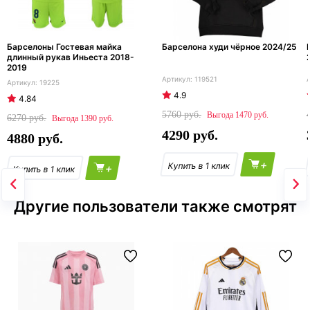
Барселоны Гостевая майка
Барселона худи чёрное 2024/25
длинный рукав Иньеста 2018-
2019
119521
19225
4.9
4.84
5760
1470
6270
1390
4290
4880
+
+
Другие пользователи также смотрят