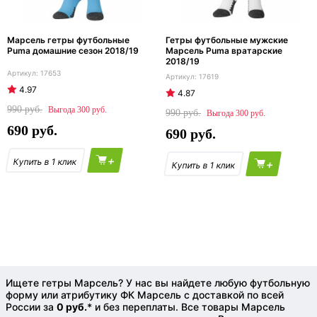
Марсель гетры футбольные
Гетры футбольные мужские
Puma домашние сезон 2018/19
Марсель Puma вратарские
2018/19
17653
17619
4.97
4.87
990
300
990
300
690
690
+
+
Ищете гетры Марсель? У нас вы найдете любую футбольную
форму или атрибутику ФК Марсель с доставкой по всей
России за
0 руб.
* и без переплаты. Все товары Марсель