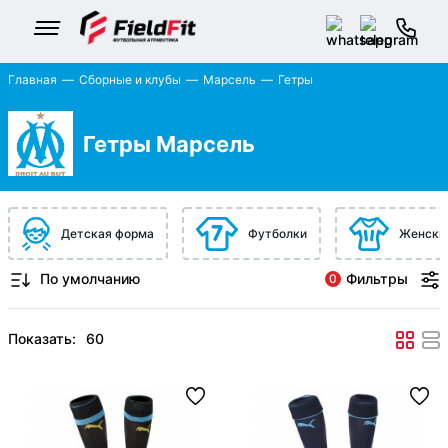
Главная
Сборные и клубы
Марсель
Гетры
Гетры Марсель
Детская форма
Футболки
Женски
Фильтры
0
Показать: