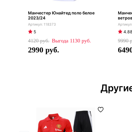
Манчестер Юнайтед поло белое
Манче
2023/24
ветров
118373
5
4.8
4120
1130
9990
2990
649
Други