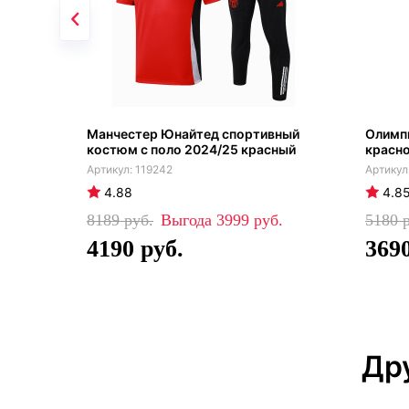
Манчестер Юнайтед спортивный
Олимп
костюм с поло 2024/25 красный
красно
119242
4.88
4.8
8189
3999
5180
4190
369
Др