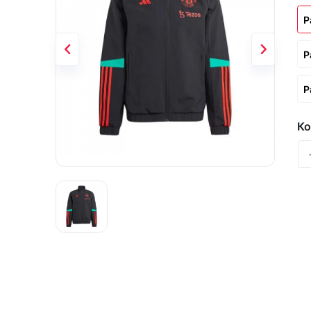
Р
Р
Р
Ко