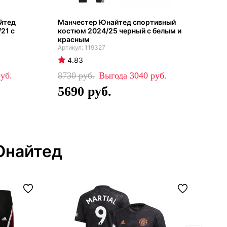
йтед
Манчестер Юнайтед спортивный
Кур
21 с
костюм 2024/25 черный с белым и
сте
красным
119327
4
4.83
77
8730
3040
5
5690
Юнайтед