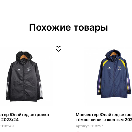
Похожие товары
стер Юнайтед ветровка
Манчестер Юнайтед ветро
 2023/24
тёмно-синяя с жёлтым 20
118249
118257