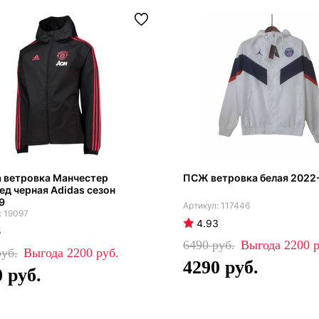
 ветровка Манчестер
ПСЖ ветровка белая 2022
д черная Adidas сезон
9
117446
19097
4.93
5
6490
2200
2200
4290
0