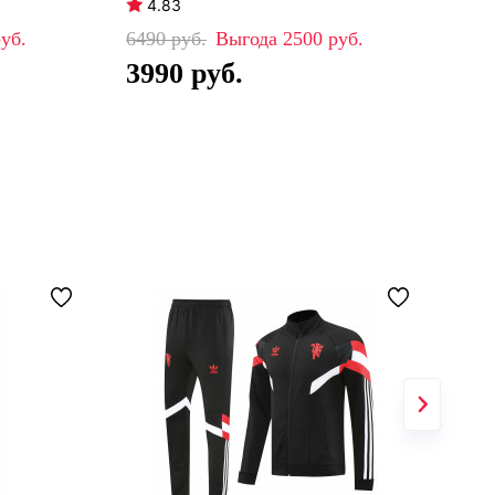
4.83
4
6490
2500
64
3990
4