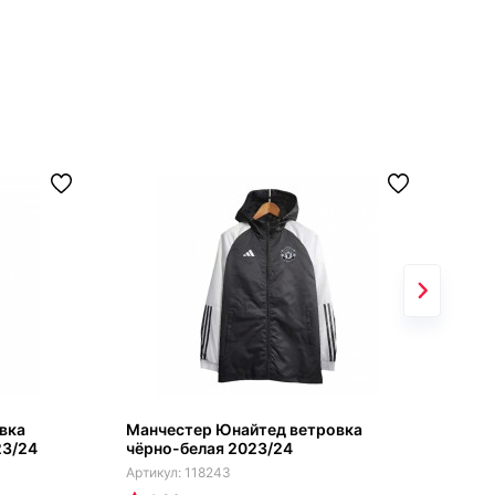
вка
Манчестер Юнайтед ветровка
Ман
23/24
чёрно-белая 2023/24
кра
118243