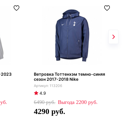
-2023
Ветровка Тоттенхэм темно-синяя
Вет
сезон 2017-2018 Nike
201
113206
4.9
5
6490
2200
64
4290
4