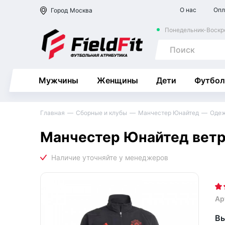
О нас
Опл
Город
Москва
Понедельник-Воскре
Мужчины
Женщины
Дети
Футбол
Главная
Сборные и клубы
Манчестер Юнайтед
Оде
Манчестер Юнайтед ветр
Ар
Вы