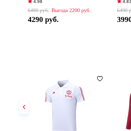
4.98
4.8
6490
2200
6490
4290
399