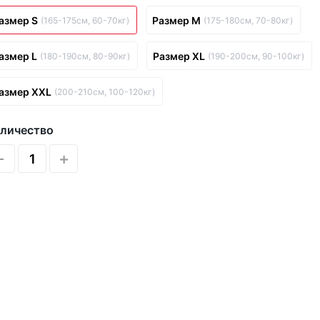
азмер S
Размер M
(165-175см, 60-70кг)
(175-180см, 70-80кг)
азмер L
Размер XL
(180-190см, 80-90кг)
(190-200см, 90-100кг)
азмер XXL
(200-210см, 100-120кг)
личество
-
+