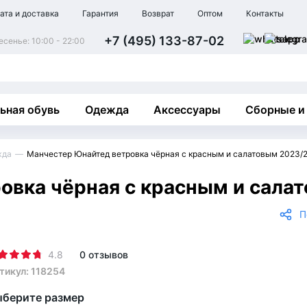
ата и доставка
Гарантия
Возврат
Оптом
Контакты
+7 (495) 133-87-02
сенье: 10:00 - 22:00
ьная обувь
Одежда
Аксессуары
Сборные и
жда
Манчестер Юнайтед ветровка чёрная с красным и салатовым 2023/
овка чёрная с красным и сала
П
4.8
0 отзывов
тикул: 118254
берите размер