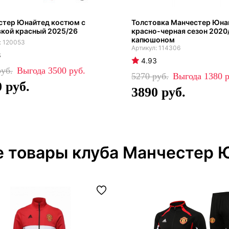
стер Юнайтед костюм с
Толстовка Манчестер Юна
кой красный 2025/26
красно-черная сезон 2020/
капюшоном
120053
114306
8
4.93
3500
5270
1380
0
3890
е товары клуба Манчестер 