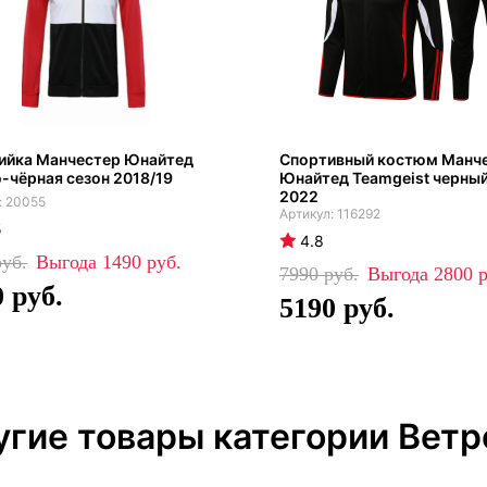
ийка Манчестер Юнайтед
Спортивный костюм Манч
-чёрная сезон 2018/19
Юнайтед Teamgeist черный
2022
20055
116292
5
4.8
1490
7990
2800
0
5190
угие товары категории Ветр