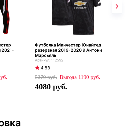
естер
Футболка Манчестер Юнайтед
Ман
 2021-
резервная 2019-2020 9 Антони
гос
Марсьяль
112592
4
4.88
52
5270
1190
4
4080
овка