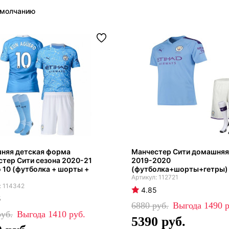
няя детская форма
Манчестер Сити домашня
тер Сити сезона 2020-21
2019-2020
 10 (футболка + шорты +
(футболка+шорты+гетры)
112721
114342
4.85
5
6880
1490
1410
5390