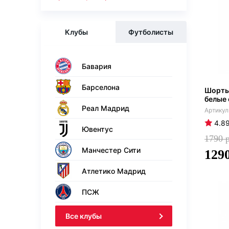
Клубы
Футболисты
Бавария
Барселона
Шорты
белые 
Реал Мадрид
4.8
Ювентус
1790
Манчестер Сити
129
Атлетико Мадрид
ПСЖ
Все клубы