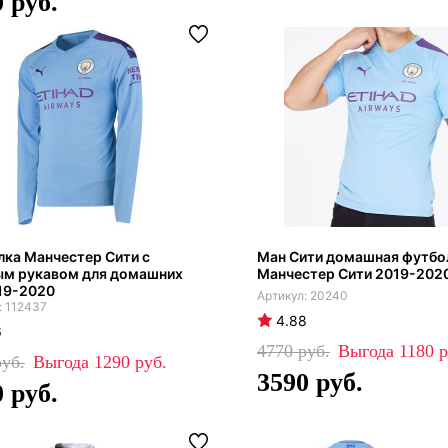
0
ка Манчестер Сити с
Ман Сити домашная футбо
ым рукавом для домашних
Манчестер Сити 2019-2020
19-2020
20240
112437
4.88
6
4770
1180
1290
3590
0