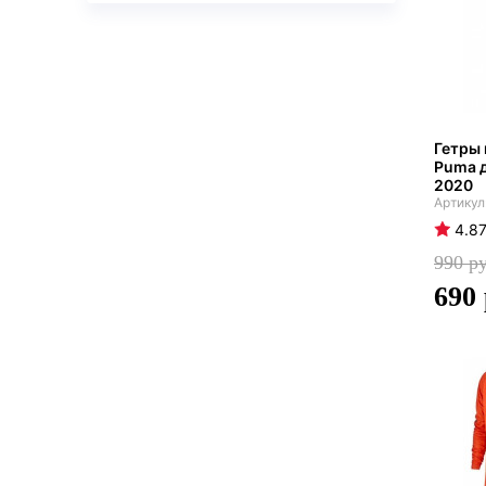
Гетры
Puma д
2020
4.8
990
690