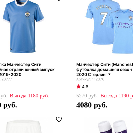
лка Манчестер Сити
Манчестер Сити (Mancheste
ная ограниченный выпуск
футболка домашняя сезон
2019-2020
2020 Стерлинг 7
20777
112376
2
4.8
1180
5270
1190
0
4080