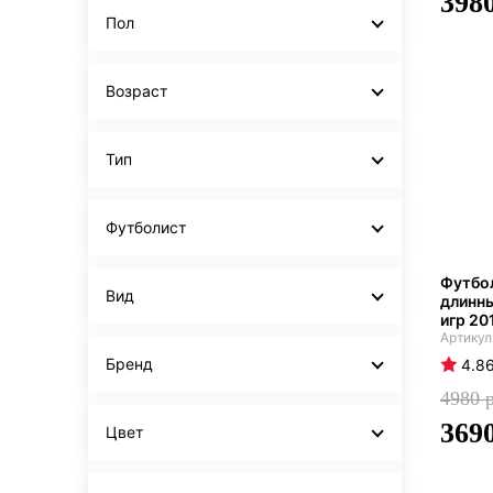
398
Пол
Возраст
Тип
Футболист
Футбол
Вид
длинн
игр 20
Бренд
4.8
4980
369
Цвет