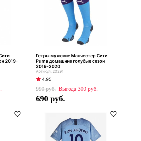
Сити
Гетры мужские Манчестер Сити
он 2019-
Puma домашние голубые сезон
2019-2020
20291
4.95
990
300
690