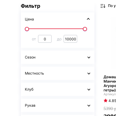
Фильтр
Цена
от
до
Сезон
Местность
Домаш
Манчес
Агуэро
Клуб
гетры)
4.8
Рукав
5390