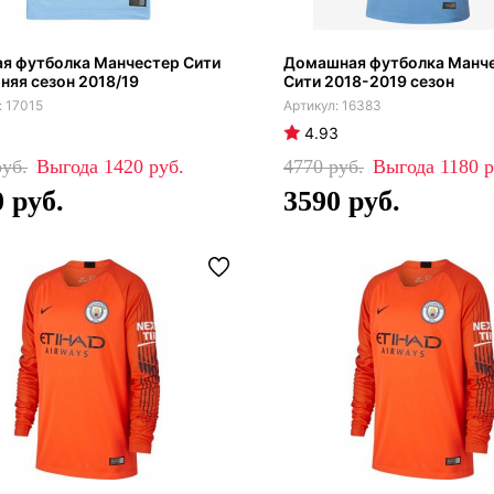
я футболка Манчестер Сити
Домашная футболка Манч
яя сезон 2018/19
Сити 2018-2019 сезон
17015
16383
4.93
1420
4770
1180
0
3590