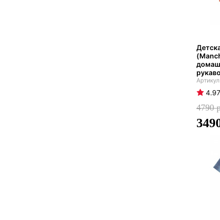
Детск
(Manch
домашн
рукав
4.9
4790
349