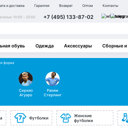
ата и доставка
Гарантия
Возврат
Оптом
Контакты
+7 (495) 133-87-02
сенье: 10:00 - 22:00
ьная обувь
Одежда
Аксессуары
Сборные и
я форма
Серхио
Рахим
Агуэро
Стерлинг
Женские
а
Футболки
футболки