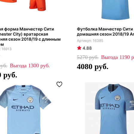
ая форма Манчестер Сити
Футболка Манчестер Сити
ester City) вратарская
домашняя сезон 2018/19 А
яя сезон 2018/19 с длинным
16385
ом
4.88
16913
7
5270
1190
4080
1300
0