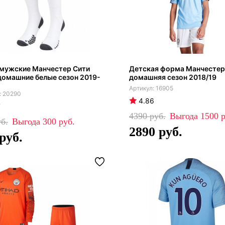
 мужские Манчестер Сити
Детская форма Манчестер
омашние белые сезон 2019-
домашняя сезон 2018/19
16905
20290
4.86
7
4390
1500
300
2890