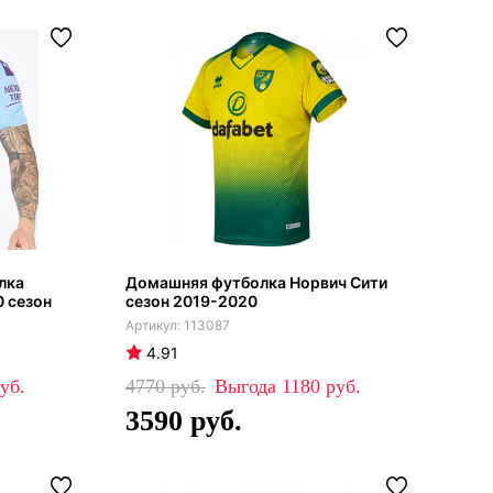
лка
Домашняя футболка Норвич Сити
 сезон
сезон 2019-2020
113087
4.91
4770
1180
3590