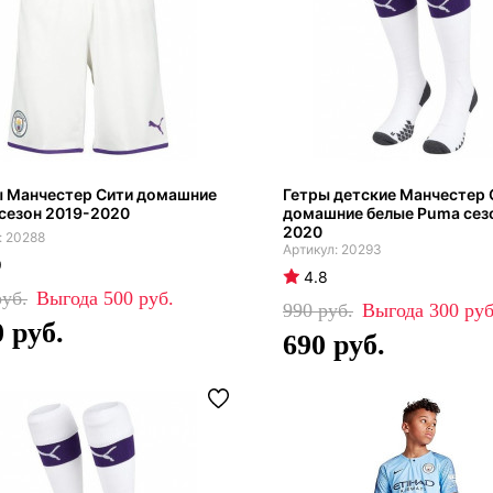
 Манчестер Сити домашние
Гетры детские Манчестер 
сезон 2019-2020
домашние белые Puma сез
2020
20288
20293
9
4.8
500
990
300
0
690