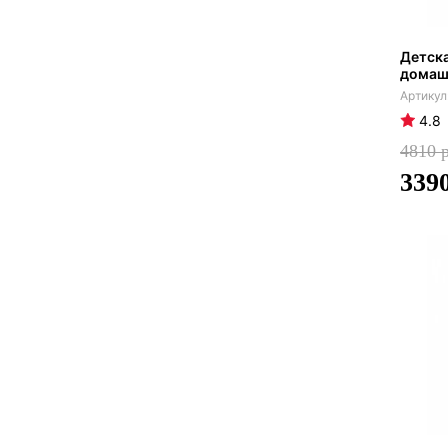
Детска
домашн
4.8
4810
339