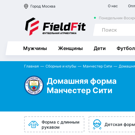
О нас
Опл
Город
Москва
Понедельник-Воскре
Мужчины
Женщины
Дети
Футбол
Главная
Сборные и клубы
Манчестер Сити
Домашня
Домашняя форма
Манчестер Сити
Форма с длинным
Детская форм
рукавом