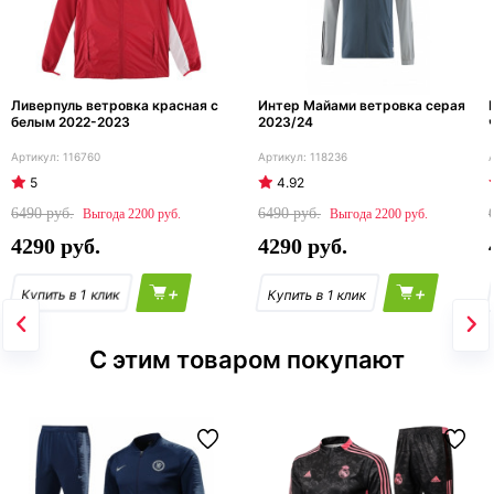
Ливерпуль ветровка красная с
Интер Майами ветровка серая
белым 2022-2023
2023/24
116760
118236
5
4.92
6490
6490
2200
2200
4290
4290
+
+
С этим товаром покупают