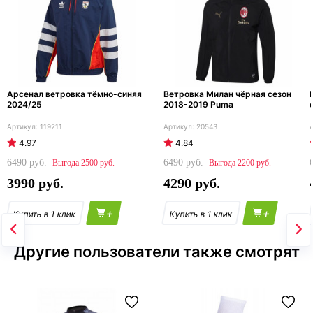
Арсенал ветровка тёмно-синяя
Ветровка Милан чёрная сезон
2024/25
2018-2019 Puma
119211
20543
4.97
4.84
6490
6490
2500
2200
3990
4290
+
+
Другие пользователи также смотрят