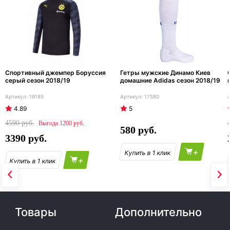
Спортивный джемпер Боруссия
Гетры мужские Динамо Киев
серый сезон 2018/19
домашние Adidas сезон 2018/19
19185
17580
4.89
5
4590
1200
580
3390
+
+
Товары
Дополнительно