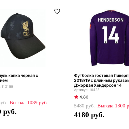
уль кепка черная с
Футболка гостевая Ливерп
нием
2018/19 с длинным рукаво
Джордан Хендерсон 14
113159
19423
5
4.86
1039
5480
1300
0
4180