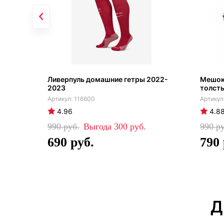
Ливерпуль домашние гетры 2022-
Мешок 
2023
толст
116600
4.96
4.8
990
300
990
690
790
Д