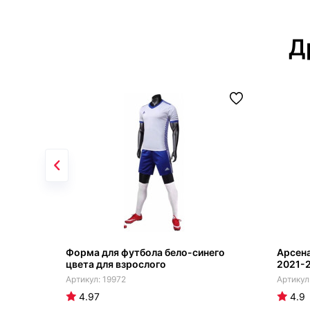
Д
Форма для футбола бело-синего
Арсена
цвета для взрослого
2021-
19972
4.97
4.9