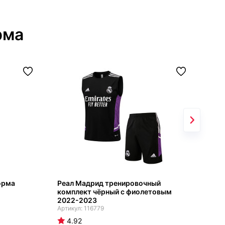
рма
орма
Реал Мадрид тренировочный
Юве
комплект чёрный с фиолетовым
дли
2022-2023
гос
116779
4.92
4