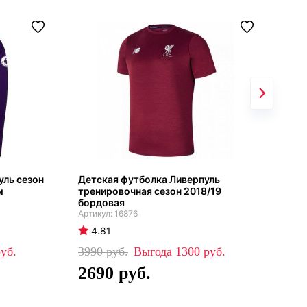
уль сезон
Детская футболка Ливерпуль
Фут
м
тренировочная сезон 2018/19
Лив
бордовая
202
16876
4.81
4
3990
1300
49
2690
3