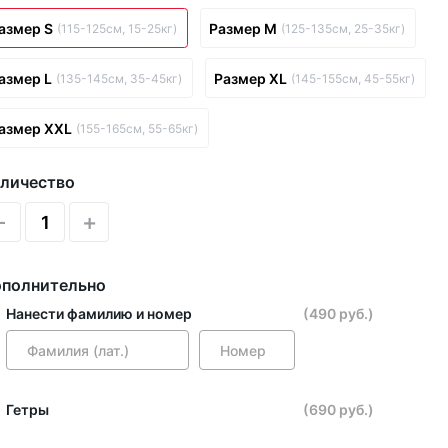
азмер S
Размер M
(115-125см, 15-25кг)
(125-135см, 25-35кг)
азмер L
Размер XL
(135-145см, 35-45кг)
(145-155см, 45-55кг)
азмер XXL
(155-165см, 55-65кг)
личество
-
+
полнительно
Нанести фамилию и номер
(490 руб.)
Гетры
(690 руб.)