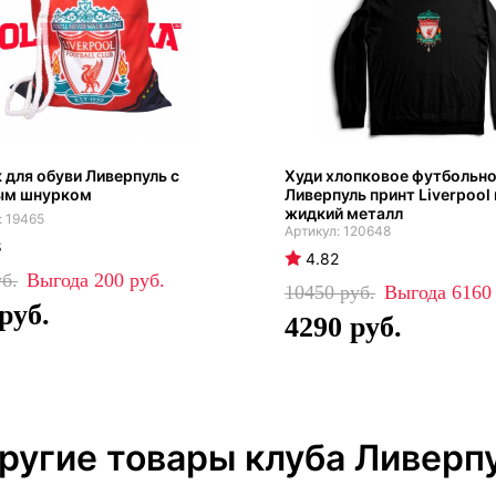
для обуви Ливерпуль с
Худи хлопковое футбольно
ым шнурком
Ливерпуль принт Liverpool 
жидкий металл
19465
120648
8
4.82
200
10450
616
4290
ругие товары клуба Ливерп