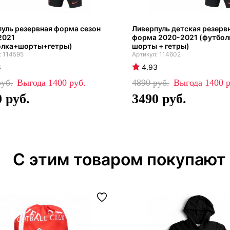
уль резервная форма сезон
Ливерпуль детская резерв
2021
форма 2020-2021 (футбол
олка+шорты+гетры)
шорты + гетры)
114595
114602
8
4.93
1400
4890
1400
0
3490
С этим товаром покупают