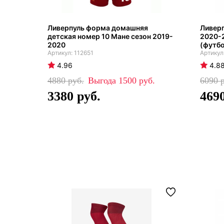
Ливерпуль форма домашняя
Ливерп
детская номер 10 Мане сезон 2019-
2020-
2020
(футб
112651
4.96
4.8
4880
1500
6090
3380
469