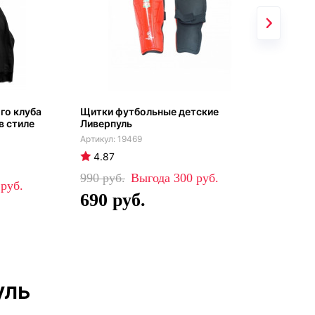
го клуба
Щитки футбольные детские
Спо
в стиле
Ливерпуль
кап
Лив
19469
4.87
4
990
300
0
88
690
5
уль