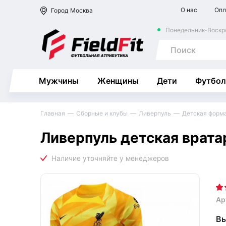
О нас
Опл
Город
Москва
Понедельник-Воскре
Мужчины
Женщины
Дети
Футбол
Главная
Сборные и клубы
Ливерпуль
Детская форм
Ливерпуль детская врат
Ар
Вы