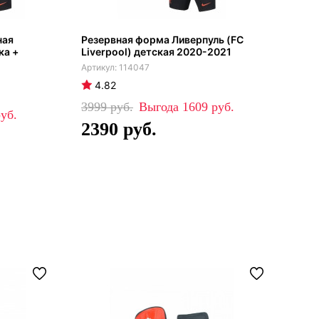
ная
Резервная форма Ливерпуль (FC
Лив
ка +
Liverpool) детская 2020-2021
ком
114047
4.82
4
3999
1609
59
2390
4