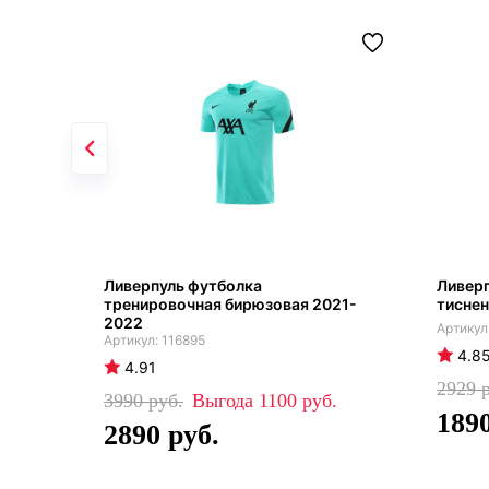
Ливерпуль футболка
Ливерп
тренировочная бирюзовая 2021-
тисне
2022
116895
4.8
4.91
2929
3990
1100
189
2890