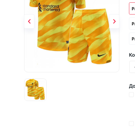
Р
Р
Р
Ко
До