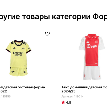
ругие товары категории Фо
л детская гостевая форма
Аякс домашняя детская ф
2022
2024/25
115156
119014
4.8