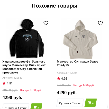
Похожие товары
Худи хлопковое футбольного
Манчестер Сити худи белое
клуба Манчестер Сити принт
2024/25
Manchester City в колючей
проволоке
119540
120633
4.92
4.91
5760
1470
10450
6160
4290
4290
+
+