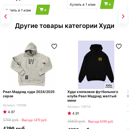
+
+
Другие товары категории Худи
Реал Мадрид худи 2024/2025
Худи хлопковое футбольного
серое
клуба Реал Мадрид желтый
мини
119298
119714
4.97
4.91
5760
1470
10450
6160
4290