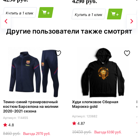
4290
+
+
Другие пользователи также смотрят
Темно-синий тренировочный
Худи хлопковое Сборная
костюм Барселона на молнии
Марокко gold
2020-2021 сезона
120682
114455
4.87
4.8
10450
6160
8460
2970