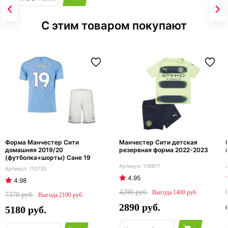
С этим товаром покупают
Форма Манчестер Сити
Манчестер Сити детская
домашняя 2019/20
резервная форма 2022-2023
(футболка+шорты) Сане 19
116977
112733
4.95
4.98
4290
1400
7370
2190
2890
5180