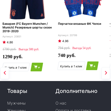
Бавария (FC Bayern Munchen /
Перчатки вязаные ФК Челси
Munich) Резервные шорты сезон
2019-2020
20799
20851
4.96
4.86
794
54
1790
500
740
1290
+
+
Товары
Дополнительно
Мужчины
О нас
Женщины
Оплата и доставка