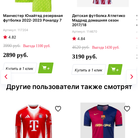
Манчестер Юнайтед резервная
Детская футболка Атлетико
футболка 2022-2023 Роналду 7
Мадрид домашняя сезон
2017/18
117204
114670
4.82
4.84
3990
1100
4620
1430
2890
3190
+
+
Другие пользователи также смотрят