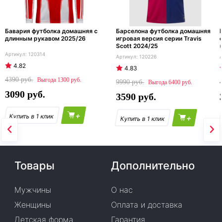
Бавария футболка домашняя с
Барселона футболка домашняя
длинным рукавом 2025/26
игровая версия серии Travis
Scott 2024/25
120314
120226
4.82
4.83
4390
1300
9990
6400
3090
3590
+
+
Товары
Дополнительно
Мужчины
О нас
Женщины
Оплата и доставка
Детская форма
Гарантия