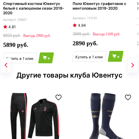
Спортивный костюм Ювентус
Поло Ювентус графитовое с
белый с капюшоном сезон 2019-
ментоловым 2019-2020
2020
113131
20607
4.94
4.81
3999
1109
8850
2960
2890
5890
+
+
Другие товары клуба Ювентус