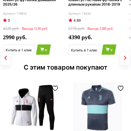
2025/26
длинным рукавом 2018-2019
119833
19434
5
4.89
4120
5770
1130
1380
2990
4390
+
+
С этим товаром покупают