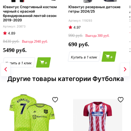
Ювентус Спортивный костюм
Ювентус резервные детские
черный c красной
гетры 2024/25
брендированной лентой сезон
2019-2020
119293
20873
4.97
4.89
990
300
8430
2940
690
5490
+
+
Другие товары категории Футболка