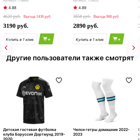
114664
115803
4.88
4.89
4620
3858
1430
968
3190
2890
+
+
Другие пользователи также смотрят
Детская гостевая футболка
Челси гетры домашние 2022-
клуба Боруссия Дортмунд 2019-
2023
2020