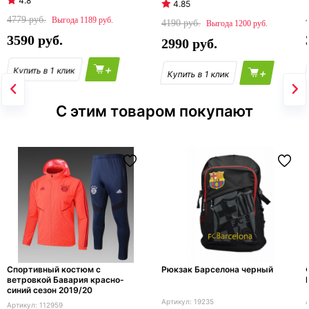
4.8
4.85
4779
1189
4190
1200
3590
2990
+
+
С этим товаром покупают
Cпортивный костюм с
Рюкзак Барселона черный
ветровкой Бавария красно-
синий сезон 2019/20
19235
112959