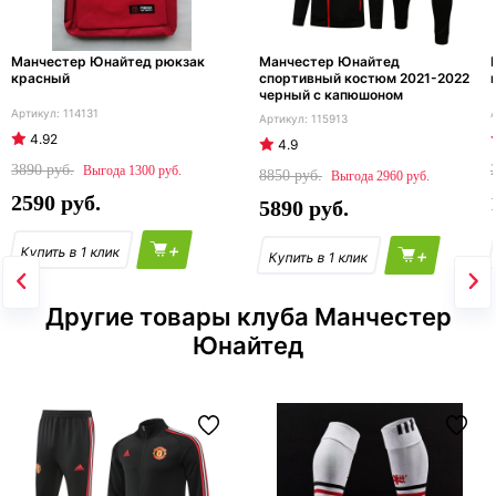
Манчестер Юнайтед рюкзак
Манчестер Юнайтед
красный
спортивный костюм 2021-2022
черный с капюшоном
114131
115913
4.92
4.9
3890
1300
8850
2960
2590
5890
+
+
Другие товары клуба Манчестер
Юнайтед