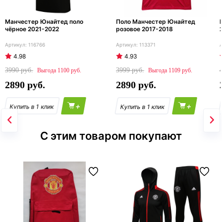
Манчестер Юнайтед поло
Поло Манчестер Юнайтед
чёрное 2021-2022
розовое 2017-2018
116766
113371
4.98
4.93
3990
3999
1100
1109
2890
2890
+
+
С этим товаром покупают