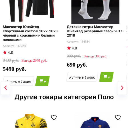
Манчестер Юнайтед
Детские гетры Манчестер
спортивный костюм 2022-2023
Юнайтед резервные сезон 2017-
чёрный с красными и белыми
2018
полосками
114184
117376
4.8
4.8
990
300
8430
2940
690
5490
+
+
Другие товары категории Поло