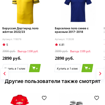
Боруссия Дортмунд поло
Барселона поло синее с
жёлтое 2022/23
красным 2017-2018
119076
113539
5
4.81
3990
3999
1100
1109
2890
2890
+
+
Другие пользователи также смотрят