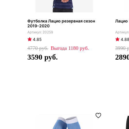
Футболка Лацио резервная сезон
Лацио 
2019-2020
20259
4.85
4.8
4770
1180
3990
3590
289