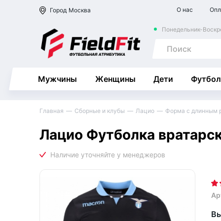
О нас
Опл
Город
Москва
Понедельник-Воскре
Мужчины
Женщины
Дети
Футбол
Главная
Сборные и клубы
Лацио
Форма с длинным 
Лацио Футболка вратарск
Ар
Вы