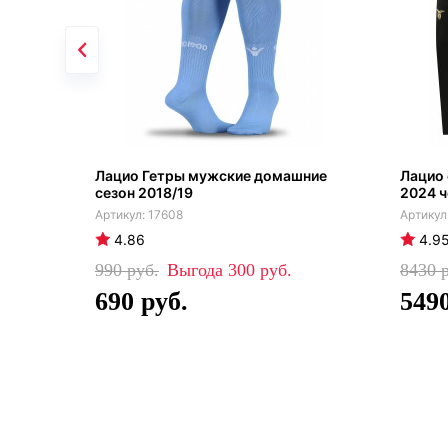
Лацио Гетры мужские домашние
Лацио
сезон 2018/19
2024 
17608
4.86
4.9
990
300
8430
690
549