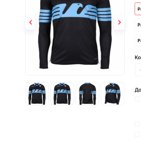
Р
Р
Р
Ко
До