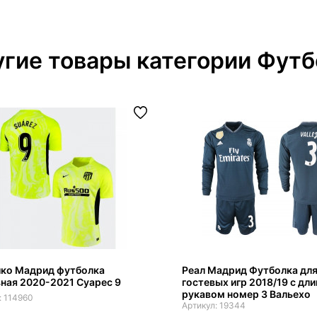
гие товары категории Футб
ико Мадрид футболка
Реал Мадрид Футболка дл
ная 2020-2021 Суарес 9
гостевых игр 2018/19 с дл
рукавом номер 3 Вальехо
114960
19344