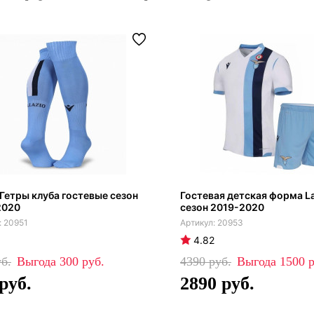
Гетры клуба гостевые сезон
Гостевая детская форма L
2020
сезон 2019-2020
20951
20953
4.82
300
4390
1500
2890