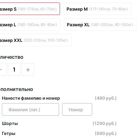
азмер S
Размер M
(165-175см, 60-70кг)
(175-180см, 70-80кг)
азмер L
Размер XL
(180-190см, 80-90кг)
(190-200см, 90-100кг)
азмер XXL
(200-210см, 100-120кг)
личество
-
+
полнительно
Нанести фамилию и номер
(490 руб.)
Шорты
(1290 руб.)
Гетры
(690 руб.)