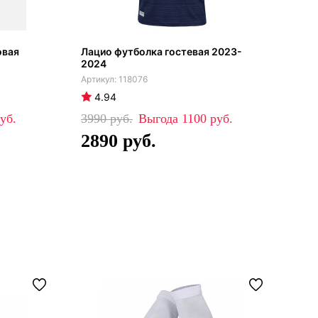
овая
Лацио футболка гостевая 2023-
Лац
2024
фут
118076
4.94
5
3990
1100
41
2890
2