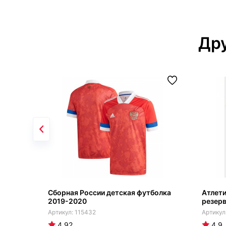
Дру
Сборная России детская футболка
Атлет
2019-2020
резерв
115432
4.92
4.9