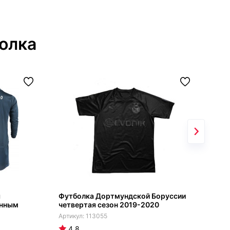
олка
я
Футболка Дортмундской Боруссии
Гос
инным
четвертая сезон 2019-2020
Хот
113055
4.8
4