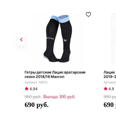
Гетры детские Лацио вратарские
Лацио 
сезон 2018/19 Macron
2019-
19870
4.94
4.9
990
300
990
690
690