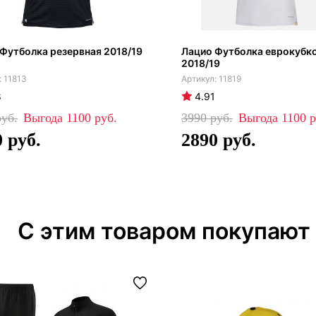
Футболка резервная 2018/19
Лацио Футболка еврокубк
2018/19
11813
11819
8
4.91
1100
3990
1100
0
2890
С этим товаром покупают