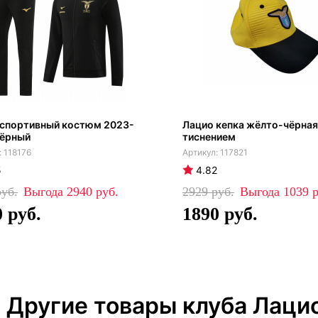
 спортивный костюм 2023-
Лацио кепка жёлто-чёрная
чёрный
тиснением
118176
117821
5
4.82
2940
2929
1039
0
1890
Другие товары клуба Лаци