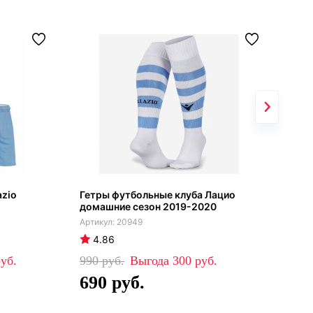
azio
Гетры футбольные клуба Лацио
Лац
домашние сезон 2019-2020
20949
4.86
4
990
300
39
690
2