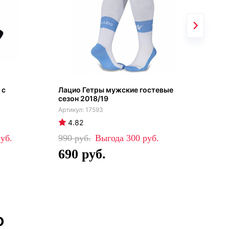
 с
Лацио Гетры мужские гостевые
Лац
сезон 2018/19
17593
4.82
4
990
300
42
690
2
о