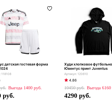
с детская гостевая форма
Худи хлопковое футбольно
2024
Ювентус принт Juventus
118108
120610
6
4.86
1400
10450
616
0
4290