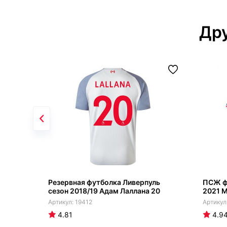
Дру
Резервная футболка Ливерпуль
ПСЖ ф
сезон 2018/19 Адам Лаллана 20
2021 М
19412
4.81
4.9