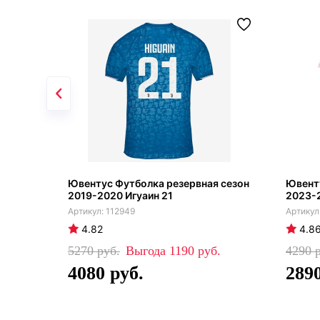
Ювентус Футболка резервная сезон
Ювенту
2019-2020 Игуаин 21
2023-
112949
4.82
4.8
5270
1190
4290
4080
289