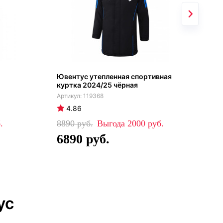
Ювентус утепленная спортивная
Пол
куртка 2024/25 чёрная
мен
119368
4.86
4
8890
2000
39
6890
2
ус