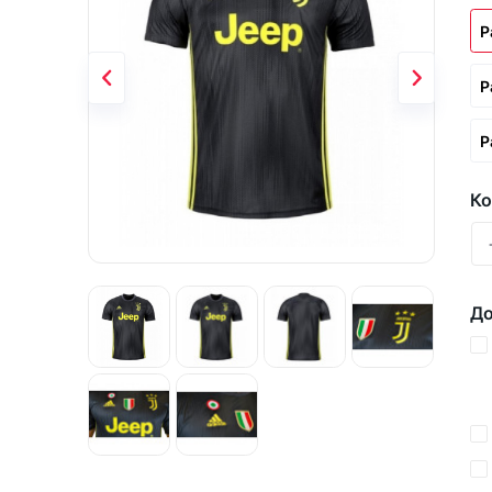
Р
Р
Р
Ко
До