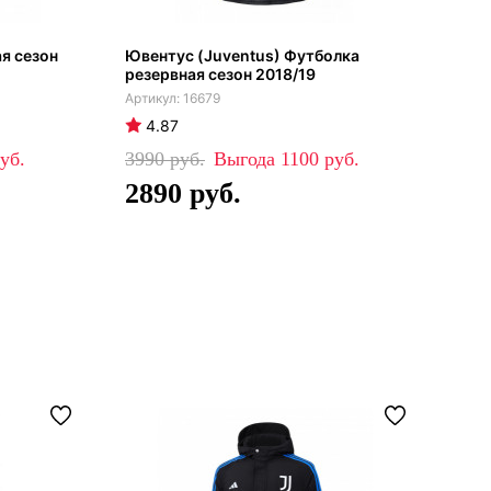
я сезон
Ювентус (Juventus) Футболка
Юве
резервная сезон 2018/19
202
16679
4.87
4
3990
1100
45
2890
3