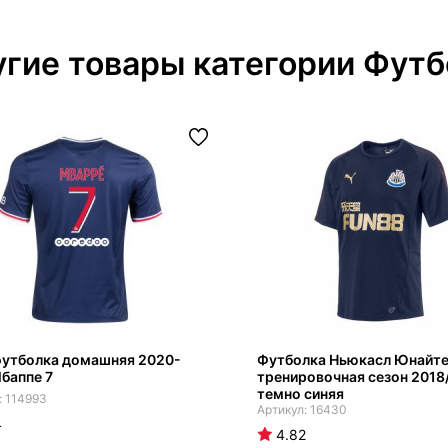
гие товары категории Футб
утболка домашняя 2020-
Футболка Ньюкасл Юнайт
баппе 7
тренировочная сезон 2018
темно синяя
114993
16430
4
4.82