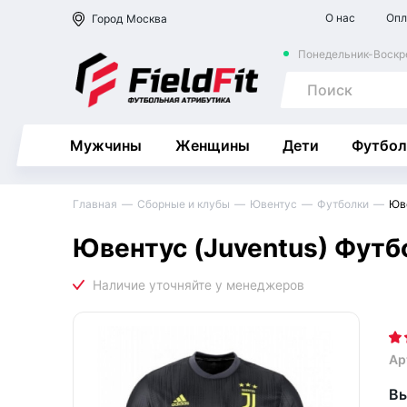
О нас
Опл
Город
Москва
Понедельник-Воскре
Мужчины
Женщины
Дети
Футбол
Главная
Сборные и клубы
Ювентус
Футболки
Юве
Ювентус (Juventus) Футб
Ар
Вы