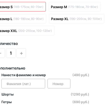
азмер S
Размер M
(165-175см, 60-70кг)
(175-180см, 70-80кг)
азмер L
Размер XL
(180-190см, 80-90кг)
(190-200см, 90-100кг)
азмер XXL
(200-210см, 100-120кг)
личество
-
+
полнительно
Нанести фамилию и номер
(490 руб.)
Шорты
(1290 руб.)
Гетры
(690 руб.)