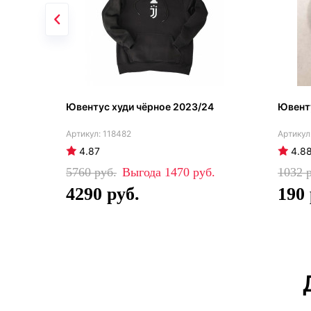
Ювентус худи чёрное 2023/24
Ювент
118482
4.87
4.8
5760
1470
1032
4290
190