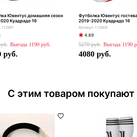
лка Ювентус домашняя сезон
Футболка Ювентус гостева
020 Куадрадо 16
2019-2020 Куадрадо 16
112897
112908
3
4.89
1190
5270
1190
0
4080
С этим товаром покупают