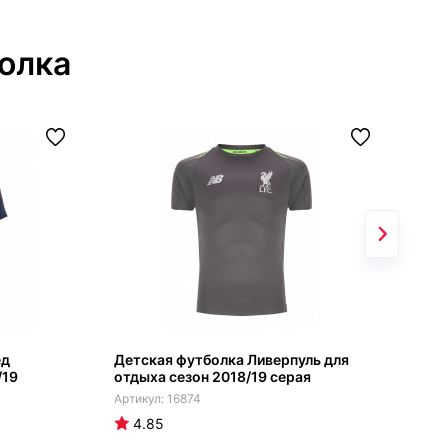
олка
ед
Детская футболка Ливерпуль для
Дет
/19
отдыха сезон 2018/19 серая
Юна
Лук
16874
4.85
4