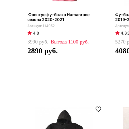
Ювентус футболка Humanrace
Футбо
сезона 2020-2021
2019-2
114052
4.8
4.8
3990
1100
5270
2890
408