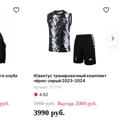
го клуба
Ювентус тренировочный комплект
Кеп
чёрно-серый 2023-2024
117776
4.92
4
0
5990
2000
19
3990
1