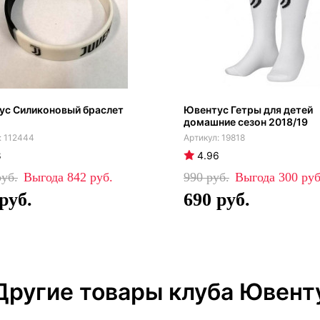
ус Силиконовый браслет
Ювентус Гетры для детей
домашние сезон 2018/19
112444
19818
8
4.96
842
990
300
690
Другие товары клуба Ювент