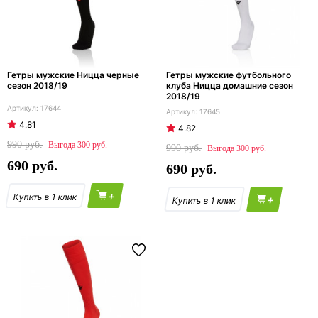
Гетры мужские Ницца черные
Гетры мужские футбольного
сезон 2018/19
клуба Ницца домашние сезон
2018/19
17644
17645
4.81
4.82
990
300
990
300
690
690
+
+