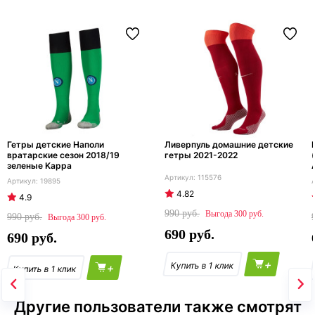
Гетры детские Наполи
Ливерпуль домашние детские
вратарские сезон 2018/19
гетры 2021-2022
зеленые Kappa
115576
19895
4.82
4.9
990
300
990
300
690
690
+
+
Другие пользователи также смотрят