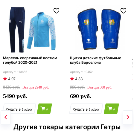
Марсель спортивный костюм
Щитки детские футбольные
голубой 2020-2021
клуба Барселона
113656
19452
4.97
4.83
8430
990
2940
300
5490
690
+
+
Другие товары категории Гетры