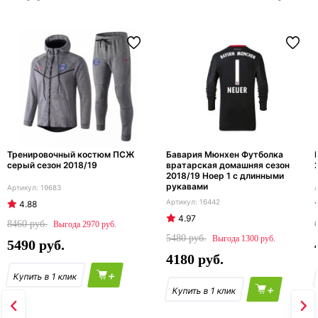
Тренировочный костюм ПСЖ
Бавария Мюнхен Футболка
серый сезон 2018/19
вратарская домашняя сезон
2018/19 Ноер 1 с длинными
рукавами
19683
16442
4.88
4.97
8460
2970
5480
1300
5490
4180
+
+