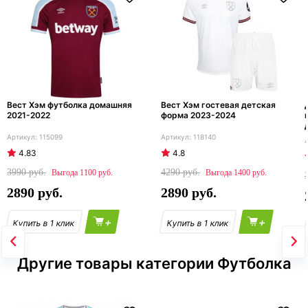
Вест Хэм футболка домашняя
Вест Хэм гостевая детская
2021-2022
форма 2023-2024
115099
118140
4.83
4.8
3990
4290
1100
1400
2890
2890
+
+
Другие товары категории Футболка