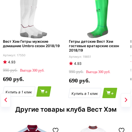
Вест Хэм Гетры мужские
Гетры детские Вест Хэм
домашние Umbro сезон 2018/19
гостевые вратарские сезон
2018/19
17550
19851
4.93
4.93
990
300
990
300
690
690
+
+
Другие товары клуба Вест Хэм