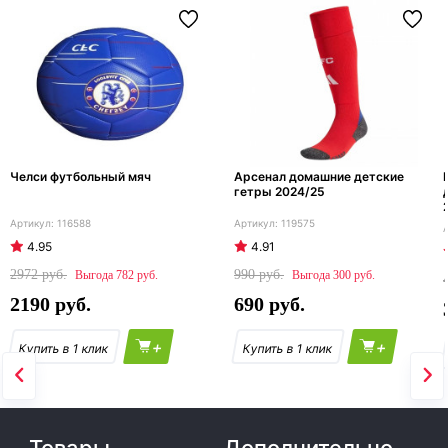
Челси футбольный мяч
Арсенал домашние детские
гетры 2024/25
116588
119575
4.95
4.91
2972
990
782
300
2190
690
+
+