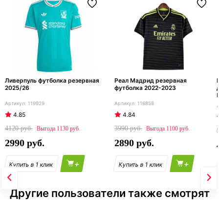
Ливерпуль футболка резервная
Реал Мадрид резервная
2025/26
футболка 2022-2023
119929
116858
4.85
4.84
4120
3990
1130
1100
2990
2890
+
+
Другие пользователи также смотрят